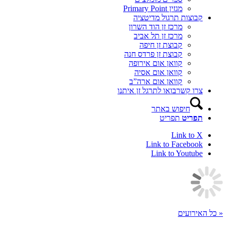
מגזין Primary Point
קבוצות תרגול מדיטציה
מרכז זן הוד השרון
מרכז זן תל אביב
קבוצת זן חיפה
קבוצת זן פרדס חנה
קוואן אום אירופה
קוואן אום אסיה
קוואן אום ארה”ב
צרו קשר
בואו לתרגל זן איתנו
חיפוש באתר
תפריט
תפריט
Link to X
Link to Facebook
Link to Youtube
« כל האירועים