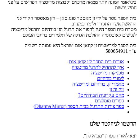
בינלאומי המונה יותר ממאה מרכזים וקבוצות מדיטציה הפרושים על פני
חמש יבשות.
בית הספר נוסד על ידי זן מאסטר סונג סאן – הזן מאסטר הקוריאני
הראשון אשר התגורר ולימד במערב.
מטרת בית הספר הינה להפוך את תרגול הזן בודהיזם ותרגול מדיטציה
לנגישים לאוכלוסיה ההולכת הגדלה של תלמידים ברחבי העולם.
בית הספר למדיטצית זן קוואן אום ישראל היא עמותה רשומה
ע"ר 580654911
אודות בית הספר לזן קואן אום
איך להתחיל לתרגל מדיטציה
טכניקות מדיטציה
לימודי בודהיזם
מאמרי זן, בודהיזם ומדיטציה
מה זה זן
מהם עקרונות הבודהיזם?
ספרים מומלצים
ספר צורות התרגול בבית הספר (Dharma Mirror)
הרשמו לניוזלטר שלנו
יצא לאור הספרון "מבוא לזן".