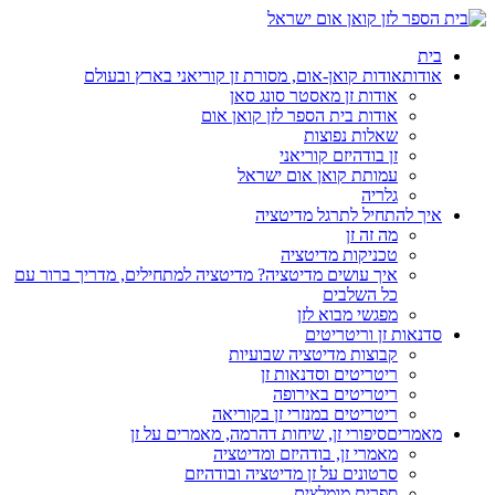
בית
אודות
אודות קואן-אום, מסורת זן קוריאני בארץ ובעולם
אודות זן מאסטר סונג סאן
אודות בית הספר לזן קואן אום
שאלות נפוצות
זן בודהיזם קוריאני
עמותת קואן אום ישראל
גלריה
איך להתחיל לתרגל מדיטציה
מה זה זן
טכניקות מדיטציה
איך עושים מדיטציה? מדיטציה למתחילים, מדריך ברור עם
כל השלבים
מפגשי מבוא לזן
סדנאות זן וריטריטים
קבוצות מדיטציה שבועיות
ריטריטים וסדנאות זן
ריטריטים באירופה
ריטריטים במנזרי זן בקוריאה
מאמרים
סיפורי זן, שיחות דהרמה, מאמרים על זן
מאמרי זן, בודהיזם ומדיטציה
סרטונים על זן מדיטציה ובודהיזם
ספרים מומלצים