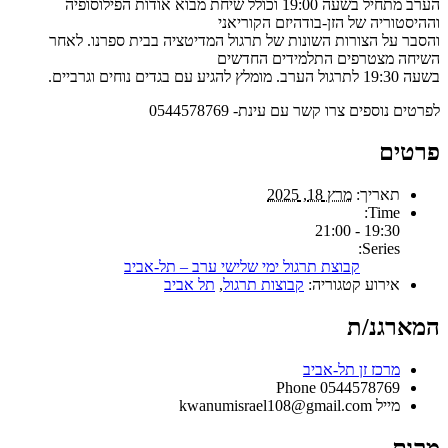
הערב מתחיל בשעה 19:00 וכולל שיחת מבוא אודות הפילוסופיה
וההיסטוריה של הזן-בודהיזם הקוריאני
והסבר על הצורות השונות של תרגול המדיטציה בבית ספרנו. לאחר
השיחה מצטרפים התלמידים החדשים
בשעה 19:30 לתרגול הערב. מומלץ להגיע עם בגדים נוחים וגרביים.
לפרטים נוספים צרו קשר עם עינת- 0544578769
פרטים
תאריך:
מרץ 18, 2025
Time:
19:30 - 21:00
Series:
קבוצת תרגול ימי שלישי ערב – תל-אביב
אירוע קטגוריה:
קבוצות תרגול
,
תל אביב
המארגנ/ת
מרכז זן תל-אביב
Phone
0544578769
מייל
kwanumisrael108@gmail.com