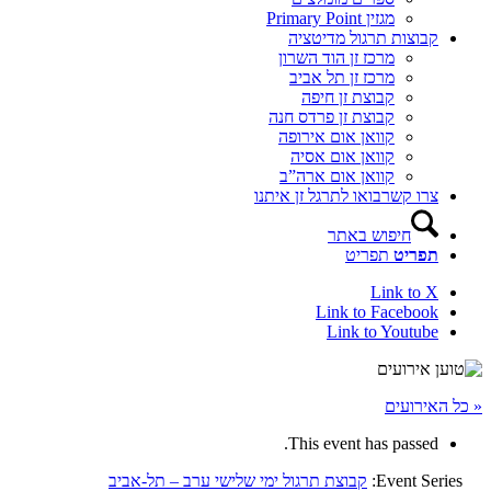
מגזין Primary Point
קבוצות תרגול מדיטציה
מרכז זן הוד השרון
מרכז זן תל אביב
קבוצת זן חיפה
קבוצת זן פרדס חנה
קוואן אום אירופה
קוואן אום אסיה
קוואן אום ארה”ב
צרו קשר
בואו לתרגל זן איתנו
חיפוש באתר
תפריט
תפריט
Link to X
Link to Facebook
Link to Youtube
« כל האירועים
This event has passed.
Event Series:
קבוצת תרגול ימי שלישי ערב – תל-אביב