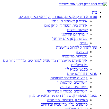
בית
אודות
אודות קואן-אום, מסורת זן קוריאני בארץ ובעולם
אודות זן מאסטר סונג סאן
אודות בית הספר לזן קואן אום
שאלות נפוצות
זן בודהיזם קוריאני
עמותת קואן אום ישראל
גלריה
איך להתחיל לתרגל מדיטציה
מה זה זן
טכניקות מדיטציה
איך עושים מדיטציה? מדיטציה למתחילים, מדריך ברור עם
כל השלבים
מפגשי מבוא לזן
סדנאות זן וריטריטים
קבוצות מדיטציה שבועיות
ריטריטים וסדנאות זן
ריטריטים באירופה
ריטריטים במנזרי זן בקוריאה
מאמרים
סיפורי זן, שיחות דהרמה, מאמרים על זן
מאמרי זן, בודהיזם ומדיטציה
סרטונים על זן מדיטציה ובודהיזם
ספרים מומלצים