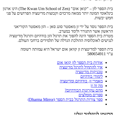
בית הספר לזן – "קואן אום" (The Kwan Um School of Zen) הינו ארגון
בינלאומי המונה יותר ממאה מרכזים וקבוצות מדיטציה הפרושים על פני
חמש יבשות.
בית הספר נוסד על ידי זן מאסטר סונג סאן – הזן מאסטר הקוריאני
הראשון אשר התגורר ולימד במערב.
מטרת בית הספר הינה להפוך את תרגול הזן בודהיזם ותרגול מדיטציה
לנגישים לאוכלוסיה ההולכת הגדלה של תלמידים ברחבי העולם.
בית הספר למדיטצית זן קוואן אום ישראל היא עמותה רשומה
ע"ר 580654911
אודות בית הספר לזן קואן אום
איך להתחיל לתרגל מדיטציה
טכניקות מדיטציה
לימודי בודהיזם
מאמרי זן, בודהיזם ומדיטציה
מה זה זן
מהם עקרונות הבודהיזם?
ספרים מומלצים
ספר צורות התרגול בבית הספר (Dharma Mirror)
הרשמו לניוזלטר שלנו