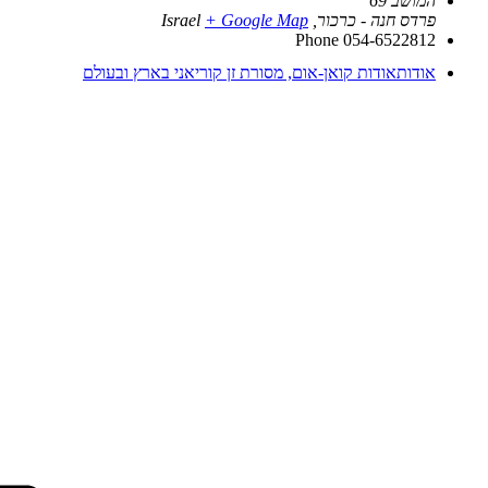
המושב 69
פרדס חנה - כרכור
,
+ Google Map
Israel
Phone
054-6522812
אודות
אודות קואן-אום, מסורת זן קוריאני בארץ ובעולם