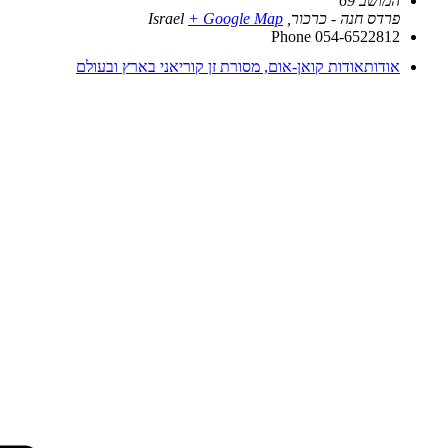
המושב 69
פרדס חנה - כרכור
,
+ Google Map
Israel
Phone
054-6522812
אודות
אודות קואן-אום, מסורת זן קוריאני בארץ ובעולם