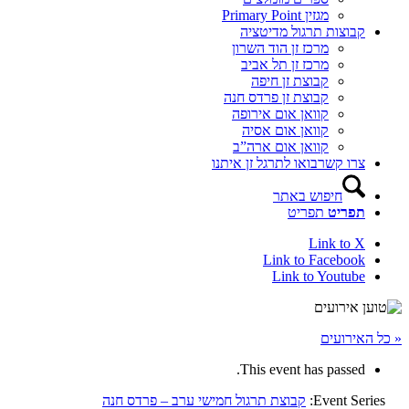
מגזין Primary Point
קבוצות תרגול מדיטציה
מרכז זן הוד השרון
מרכז זן תל אביב
קבוצת זן חיפה
קבוצת זן פרדס חנה
קוואן אום אירופה
קוואן אום אסיה
קוואן אום ארה”ב
צרו קשר
בואו לתרגל זן איתנו
חיפוש באתר
תפריט
תפריט
Link to X
Link to Facebook
Link to Youtube
« כל האירועים
This event has passed.
Event Series:
קבוצת תרגול חמישי ערב – פרדס חנה