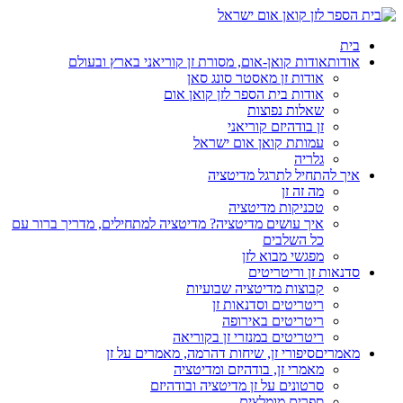
בית
אודות
אודות קואן-אום, מסורת זן קוריאני בארץ ובעולם
אודות זן מאסטר סונג סאן
אודות בית הספר לזן קואן אום
שאלות נפוצות
זן בודהיזם קוריאני
עמותת קואן אום ישראל
גלריה
איך להתחיל לתרגל מדיטציה
מה זה זן
טכניקות מדיטציה
איך עושים מדיטציה? מדיטציה למתחילים, מדריך ברור עם
כל השלבים
מפגשי מבוא לזן
סדנאות זן וריטריטים
קבוצות מדיטציה שבועיות
ריטריטים וסדנאות זן
ריטריטים באירופה
ריטריטים במנזרי זן בקוריאה
מאמרים
סיפורי זן, שיחות דהרמה, מאמרים על זן
מאמרי זן, בודהיזם ומדיטציה
סרטונים על זן מדיטציה ובודהיזם
ספרים מומלצים