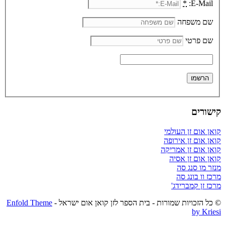
*
E-Mail:
שם משפחה
שם פרטי
קישורים
קואן אום זן העולמי
קואן אום זן אירופה
קואן אום זן אמריקה
קואן אום זן אסיה
מנזר מו סנג סה
מרכז וו בונג סה
מרכז זן קמברידג'
© כל הזכויות שמורות - בית הספר לזן קואן אום ישראל -
Enfold Theme
by Kriesi