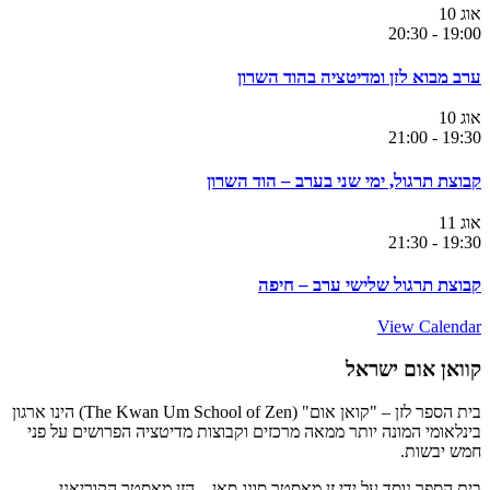
אוג
10
20:30
-
19:00
ערב מבוא לזן ומדיטציה בהוד השרון
אוג
10
21:00
-
19:30
קבוצת תרגול, ימי שני בערב – הוד השרון
אוג
11
21:30
-
19:30
קבוצת תרגול שלישי ערב – חיפה
View Calendar
קוואן אום ישראל
בית הספר לזן – "קואן אום" (The Kwan Um School of Zen) הינו ארגון
בינלאומי המונה יותר ממאה מרכזים וקבוצות מדיטציה הפרושים על פני
חמש יבשות.
בית הספר נוסד על ידי זן מאסטר סונג סאן – הזן מאסטר הקוריאני