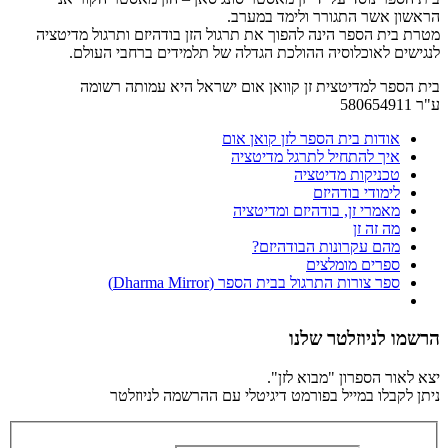
הראשון אשר התגורר ולימד במערב.
מטרת בית הספר הינה להפוך את תרגול הזן בודהיזם ותרגול מדיטציה
לנגישים לאוכלוסיה ההולכת הגדלה של תלמידים ברחבי העולם.
בית הספר למדיטצית זן קוואן אום ישראל היא עמותה רשומה
ע"ר 580654911
אודות בית הספר לזן קואן אום
איך להתחיל לתרגל מדיטציה
טכניקות מדיטציה
לימודי בודהיזם
מאמרי זן, בודהיזם ומדיטציה
מה זה זן
מהם עקרונות הבודהיזם?
ספרים מומלצים
ספר צורות התרגול בבית הספר (Dharma Mirror)
הרשמו לניוזלטר שלנו
יצא לאור הספרון "מבוא לזן".
ניתן לקבלו במייל בפורמט דיגיטלי עם ההרשמה לניוזלטר