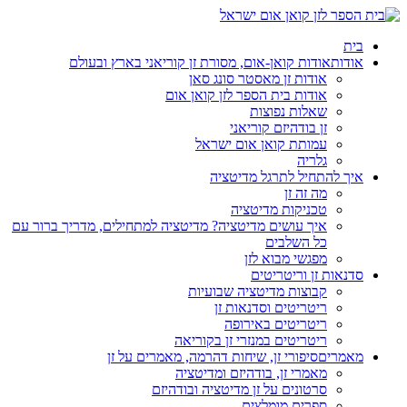
בית
אודות
אודות קואן-אום, מסורת זן קוריאני בארץ ובעולם
אודות זן מאסטר סונג סאן
אודות בית הספר לזן קואן אום
שאלות נפוצות
זן בודהיזם קוריאני
עמותת קואן אום ישראל
גלריה
איך להתחיל לתרגל מדיטציה
מה זה זן
טכניקות מדיטציה
איך עושים מדיטציה? מדיטציה למתחילים, מדריך ברור עם
כל השלבים
מפגשי מבוא לזן
סדנאות זן וריטריטים
קבוצות מדיטציה שבועיות
ריטריטים וסדנאות זן
ריטריטים באירופה
ריטריטים במנזרי זן בקוריאה
מאמרים
סיפורי זן, שיחות דהרמה, מאמרים על זן
מאמרי זן, בודהיזם ומדיטציה
סרטונים על זן מדיטציה ובודהיזם
ספרים מומלצים