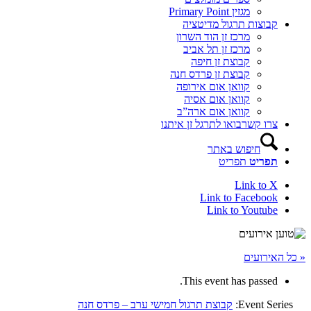
מגזין Primary Point
קבוצות תרגול מדיטציה
מרכז זן הוד השרון
מרכז זן תל אביב
קבוצת זן חיפה
קבוצת זן פרדס חנה
קוואן אום אירופה
קוואן אום אסיה
קוואן אום ארה”ב
צרו קשר
בואו לתרגל זן איתנו
חיפוש באתר
תפריט
תפריט
Link to X
Link to Facebook
Link to Youtube
« כל האירועים
This event has passed.
Event Series:
קבוצת תרגול חמישי ערב – פרדס חנה