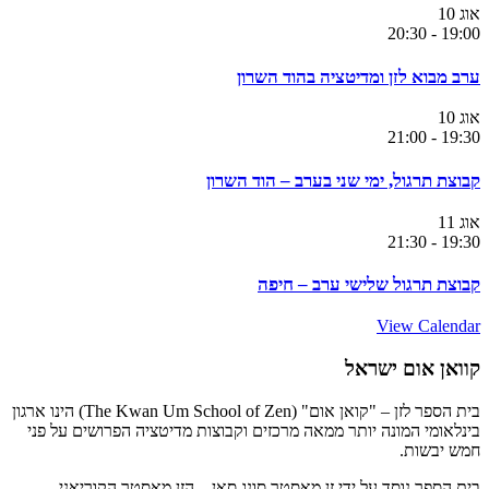
אוג
10
20:30
-
19:00
ערב מבוא לזן ומדיטציה בהוד השרון
אוג
10
21:00
-
19:30
קבוצת תרגול, ימי שני בערב – הוד השרון
אוג
11
21:30
-
19:30
קבוצת תרגול שלישי ערב – חיפה
View Calendar
קוואן אום ישראל
בית הספר לזן – "קואן אום" (The Kwan Um School of Zen) הינו ארגון
בינלאומי המונה יותר ממאה מרכזים וקבוצות מדיטציה הפרושים על פני
חמש יבשות.
בית הספר נוסד על ידי זן מאסטר סונג סאן – הזן מאסטר הקוריאני