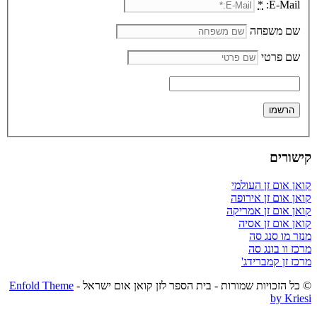
*
E-Mail:
שם משפחה
שם פרטי
קישורים
קואן אום זן העולמי
קואן אום זן אירופה
קואן אום זן אמריקה
קואן אום זן אסיה
מנזר מו סנג סה
מרכז וו בונג סה
מרכז זן קמברידג'
© כל הזכויות שמורות - בית הספר לזן קואן אום ישראל -
Enfold Theme
by Kriesi