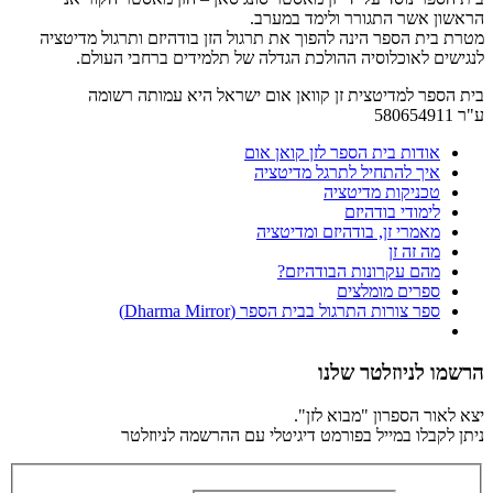
הראשון אשר התגורר ולימד במערב.
מטרת בית הספר הינה להפוך את תרגול הזן בודהיזם ותרגול מדיטציה
לנגישים לאוכלוסיה ההולכת הגדלה של תלמידים ברחבי העולם.
בית הספר למדיטצית זן קוואן אום ישראל היא עמותה רשומה
ע"ר 580654911
אודות בית הספר לזן קואן אום
איך להתחיל לתרגל מדיטציה
טכניקות מדיטציה
לימודי בודהיזם
מאמרי זן, בודהיזם ומדיטציה
מה זה זן
מהם עקרונות הבודהיזם?
ספרים מומלצים
ספר צורות התרגול בבית הספר (Dharma Mirror)
הרשמו לניוזלטר שלנו
יצא לאור הספרון "מבוא לזן".
ניתן לקבלו במייל בפורמט דיגיטלי עם ההרשמה לניוזלטר