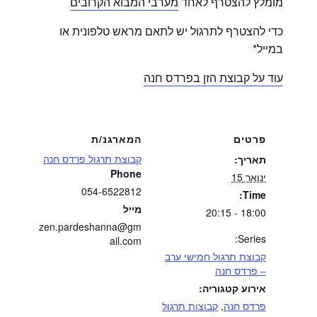
מומלץ להצטרף לאחד
מערבי המבוא הקרובים
כדי להצטרף לתרגול יש לתאם מראש טלפונית או
במייל*
עוד על קבוצת הזן בפרדס חנה
פרטים
המארגנ/ת
קבוצת תרגול פרדס חנה
תאריך:
Phone
ינואר 15
054-6522812
Time:
מייל
18:00 - 20:15
zen.pardeshanna@gm
Series:
ail.com
קבוצת תרגול חמישי ערב
– פרדס חנה
אירוע קטגוריה:
פרדס חנה
,
קבוצות תרגול