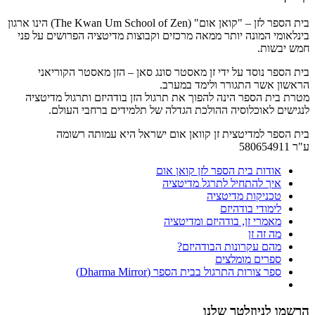
בית הספר לזן – "קואן אום" (The Kwan Um School of Zen) הינו ארגון
בינלאומי המונה יותר ממאה מרכזים וקבוצות מדיטציה הפרושים על פני
חמש יבשות.
בית הספר נוסד על ידי זן מאסטר סונג סאן – הזן מאסטר הקוריאני
הראשון אשר התגורר ולימד במערב.
מטרת בית הספר הינה להפוך את תרגול הזן בודהיזם ותרגול מדיטציה
לנגישים לאוכלוסיה ההולכת הגדלה של תלמידים ברחבי העולם.
בית הספר למדיטצית זן קוואן אום ישראל היא עמותה רשומה
ע"ר 580654911
אודות בית הספר לזן קואן אום
איך להתחיל לתרגל מדיטציה
טכניקות מדיטציה
לימודי בודהיזם
מאמרי זן, בודהיזם ומדיטציה
מה זה זן
מהם עקרונות הבודהיזם?
ספרים מומלצים
ספר צורות התרגול בבית הספר (Dharma Mirror)
הרשמו לניוזלטר שלנו