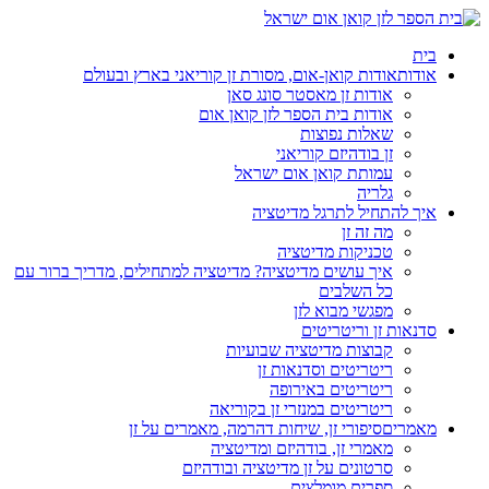
בית
אודות
אודות קואן-אום, מסורת זן קוריאני בארץ ובעולם
אודות זן מאסטר סונג סאן
אודות בית הספר לזן קואן אום
שאלות נפוצות
זן בודהיזם קוריאני
עמותת קואן אום ישראל
גלריה
איך להתחיל לתרגל מדיטציה
מה זה זן
טכניקות מדיטציה
איך עושים מדיטציה? מדיטציה למתחילים, מדריך ברור עם
כל השלבים
מפגשי מבוא לזן
סדנאות זן וריטריטים
קבוצות מדיטציה שבועיות
ריטריטים וסדנאות זן
ריטריטים באירופה
ריטריטים במנזרי זן בקוריאה
מאמרים
סיפורי זן, שיחות דהרמה, מאמרים על זן
מאמרי זן, בודהיזם ומדיטציה
סרטונים על זן מדיטציה ובודהיזם
ספרים מומלצים