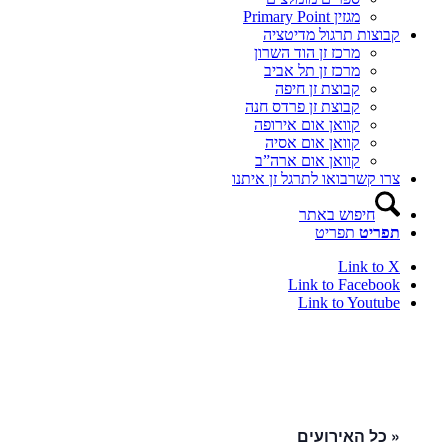
מגזין Primary Point
קבוצות תרגול מדיטציה
מרכז זן הוד השרון
מרכז זן תל אביב
קבוצת זן חיפה
קבוצת זן פרדס חנה
קוואן אום אירופה
קוואן אום אסיה
קוואן אום ארה”ב
צרו קשר
בואו לתרגל זן איתנו
חיפוש באתר
תפריט
תפריט
Link to X
Link to Facebook
Link to Youtube
« כל האירועים