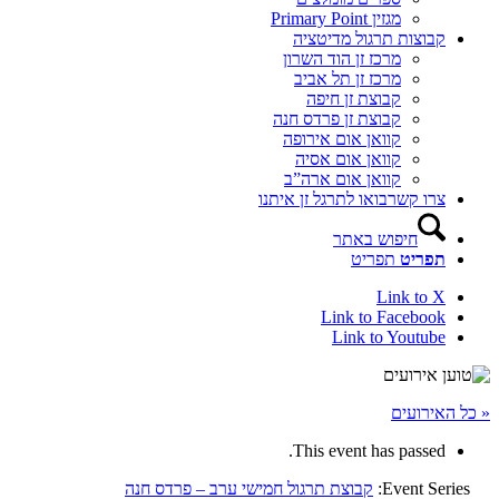
מגזין Primary Point
קבוצות תרגול מדיטציה
מרכז זן הוד השרון
מרכז זן תל אביב
קבוצת זן חיפה
קבוצת זן פרדס חנה
קוואן אום אירופה
קוואן אום אסיה
קוואן אום ארה”ב
צרו קשר
בואו לתרגל זן איתנו
חיפוש באתר
תפריט
תפריט
Link to X
Link to Facebook
Link to Youtube
« כל האירועים
This event has passed.
Event Series:
קבוצת תרגול חמישי ערב – פרדס חנה