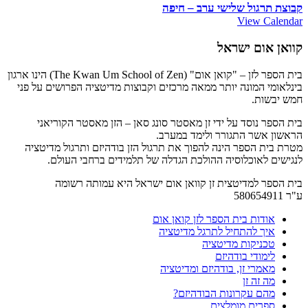
קבוצת תרגול שלישי ערב – חיפה
View Calendar
קוואן אום ישראל
בית הספר לזן – "קואן אום" (The Kwan Um School of Zen) הינו ארגון
בינלאומי המונה יותר ממאה מרכזים וקבוצות מדיטציה הפרושים על פני
חמש יבשות.
בית הספר נוסד על ידי זן מאסטר סונג סאן – הזן מאסטר הקוריאני
הראשון אשר התגורר ולימד במערב.
מטרת בית הספר הינה להפוך את תרגול הזן בודהיזם ותרגול מדיטציה
לנגישים לאוכלוסיה ההולכת הגדלה של תלמידים ברחבי העולם.
בית הספר למדיטצית זן קוואן אום ישראל היא עמותה רשומה
ע"ר 580654911
אודות בית הספר לזן קואן אום
איך להתחיל לתרגל מדיטציה
טכניקות מדיטציה
לימודי בודהיזם
מאמרי זן, בודהיזם ומדיטציה
מה זה זן
מהם עקרונות הבודהיזם?
ספרים מומלצים