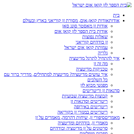
בית
אודות
אודות קואן-אום, מסורת זן קוריאני בארץ ובעולם
אודות זן מאסטר סונג סאן
אודות בית הספר לזן קואן אום
שאלות נפוצות
זן בודהיזם קוריאני
עמותת קואן אום ישראל
גלריה
איך להתחיל לתרגל מדיטציה
מה זה זן
טכניקות מדיטציה
איך עושים מדיטציה? מדיטציה למתחילים, מדריך ברור עם
כל השלבים
מפגשי מבוא לזן
סדנאות זן וריטריטים
קבוצות מדיטציה שבועיות
ריטריטים וסדנאות זן
ריטריטים באירופה
ריטריטים במנזרי זן בקוריאה
מאמרים
סיפורי זן, שיחות דהרמה, מאמרים על זן
מאמרי זן, בודהיזם ומדיטציה
סרטונים על זן מדיטציה ובודהיזם
ספרים מומלצים