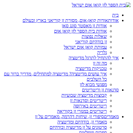
בית
אודות
אודות קואן-אום, מסורת זן קוריאני בארץ ובעולם
אודות זן מאסטר סונג סאן
אודות בית הספר לזן קואן אום
שאלות נפוצות
זן בודהיזם קוריאני
עמותת קואן אום ישראל
גלריה
איך להתחיל לתרגל מדיטציה
מה זה זן
טכניקות מדיטציה
איך עושים מדיטציה? מדיטציה למתחילים, מדריך ברור עם
כל השלבים
מפגשי מבוא לזן
סדנאות זן וריטריטים
קבוצות מדיטציה שבועיות
ריטריטים וסדנאות זן
ריטריטים באירופה
ריטריטים במנזרי זן בקוריאה
מאמרים
סיפורי זן, שיחות דהרמה, מאמרים על זן
מאמרי זן, בודהיזם ומדיטציה
סרטונים על זן מדיטציה ובודהיזם
ספרים מומלצים