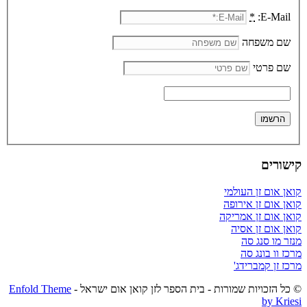
*
E-Mail:
שם משפחה
שם פרטי
קישורים
קואן אום זן העולמי
קואן אום זן אירופה
קואן אום זן אמריקה
קואן אום זן אסיה
מנזר מו סנג סה
מרכז וו בונג סה
מרכז זן קמברידג'
© כל הזכויות שמורות - בית הספר לזן קואן אום ישראל -
Enfold Theme
by Kriesi