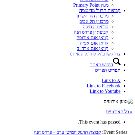
מגזין Primary Point
קבוצות תרגול מדיטציה
מרכז זן הוד השרון
מרכז זן תל אביב
קבוצת זן חיפה
קבוצת זן פרדס חנה
קוואן אום אירופה
קוואן אום אסיה
קוואן אום ארה”ב
צרו קשר
בואו לתרגל זן איתנו
חיפוש באתר
תפריט
תפריט
Link to X
Link to Facebook
Link to Youtube
« כל האירועים
This event has passed.
Event Series:
קבוצת תרגול חמישי ערב – פרדס חנה