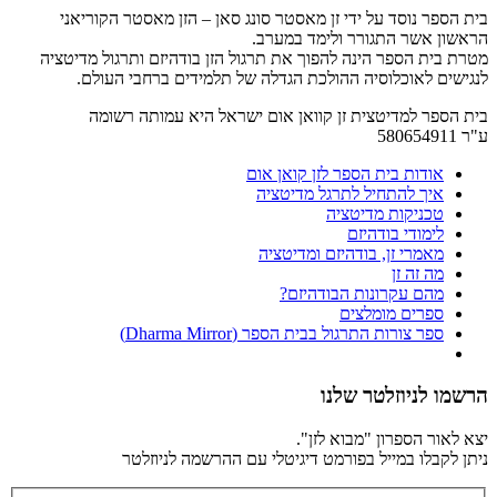
בית הספר נוסד על ידי זן מאסטר סונג סאן – הזן מאסטר הקוריאני
הראשון אשר התגורר ולימד במערב.
מטרת בית הספר הינה להפוך את תרגול הזן בודהיזם ותרגול מדיטציה
לנגישים לאוכלוסיה ההולכת הגדלה של תלמידים ברחבי העולם.
בית הספר למדיטצית זן קוואן אום ישראל היא עמותה רשומה
ע"ר 580654911
אודות בית הספר לזן קואן אום
איך להתחיל לתרגל מדיטציה
טכניקות מדיטציה
לימודי בודהיזם
מאמרי זן, בודהיזם ומדיטציה
מה זה זן
מהם עקרונות הבודהיזם?
ספרים מומלצים
ספר צורות התרגול בבית הספר (Dharma Mirror)
הרשמו לניוזלטר שלנו
יצא לאור הספרון "מבוא לזן".
ניתן לקבלו במייל בפורמט דיגיטלי עם ההרשמה לניוזלטר