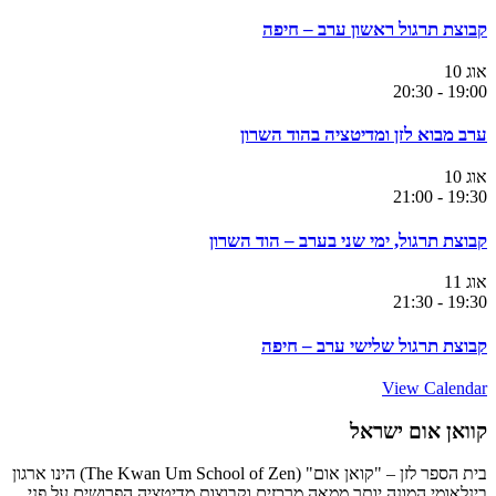
קבוצת תרגול ראשון ערב – חיפה
אוג
10
20:30
-
19:00
ערב מבוא לזן ומדיטציה בהוד השרון
אוג
10
21:00
-
19:30
קבוצת תרגול, ימי שני בערב – הוד השרון
אוג
11
21:30
-
19:30
קבוצת תרגול שלישי ערב – חיפה
View Calendar
קוואן אום ישראל
בית הספר לזן – "קואן אום" (The Kwan Um School of Zen) הינו ארגון
בינלאומי המונה יותר ממאה מרכזים וקבוצות מדיטציה הפרושים על פני