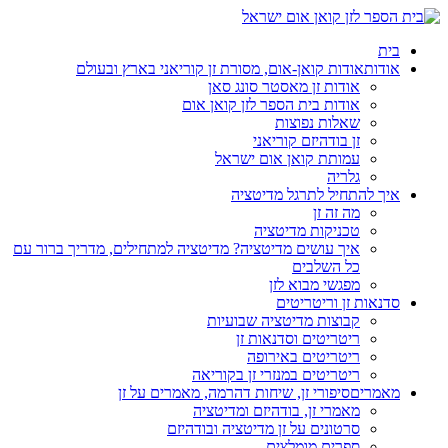
בית
אודות
אודות קואן-אום, מסורת זן קוריאני בארץ ובעולם
אודות זן מאסטר סונג סאן
אודות בית הספר לזן קואן אום
שאלות נפוצות
זן בודהיזם קוריאני
עמותת קואן אום ישראל
גלריה
איך להתחיל לתרגל מדיטציה
מה זה זן
טכניקות מדיטציה
איך עושים מדיטציה? מדיטציה למתחילים, מדריך ברור עם
כל השלבים
מפגשי מבוא לזן
סדנאות זן וריטריטים
קבוצות מדיטציה שבועיות
ריטריטים וסדנאות זן
ריטריטים באירופה
ריטריטים במנזרי זן בקוריאה
מאמרים
סיפורי זן, שיחות דהרמה, מאמרים על זן
מאמרי זן, בודהיזם ומדיטציה
סרטונים על זן מדיטציה ובודהיזם
ספרים מומלצים