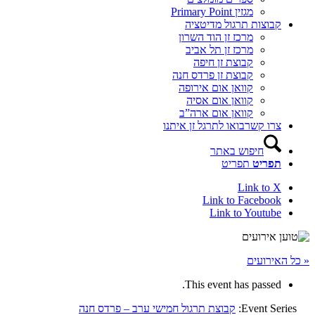
מגזין Primary Point
קבוצות תרגול מדיטציה
מרכז זן הוד השרון
מרכז זן תל אביב
קבוצת זן חיפה
קבוצת זן פרדס חנה
קוואן אום אירופה
קוואן אום אסיה
קוואן אום ארה”ב
צרו קשר
בואו לתרגל זן איתנו
חיפוש באתר
תפריט
תפריט
Link to X
Link to Facebook
Link to Youtube
« כל האירועים
This event has passed.
Event Series:
קבוצת תרגול חמישי ערב – פרדס חנה