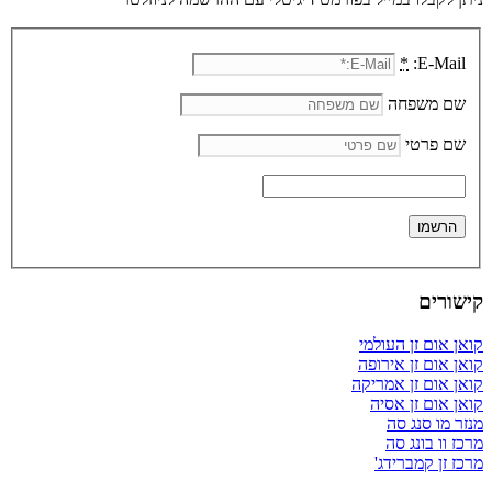
*
E-Mail:
שם משפחה
שם פרטי
קישורים
קואן אום זן העולמי
קואן אום זן אירופה
קואן אום זן אמריקה
קואן אום זן אסיה
מנזר מו סנג סה
מרכז וו בונג סה
מרכז זן קמברידג'