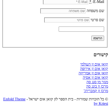
*
E-Mail:
שם משפחה
שם פרטי
קישורים
קואן אום זן העולמי
קואן אום זן אירופה
קואן אום זן אמריקה
קואן אום זן אסיה
מנזר מו סנג סה
מרכז וו בונג סה
מרכז זן קמברידג'
© כל הזכויות שמורות - בית הספר לזן קואן אום ישראל -
Enfold Theme
by Kriesi