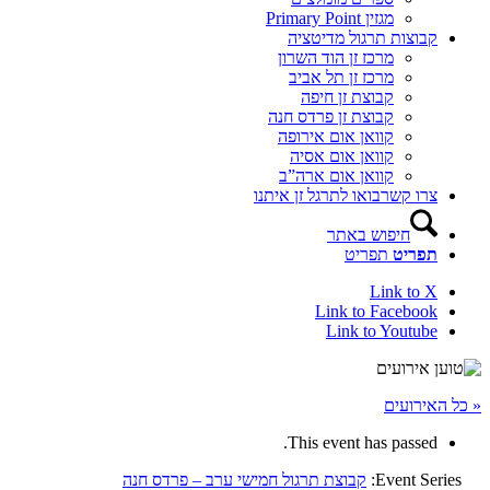
מגזין Primary Point
קבוצות תרגול מדיטציה
מרכז זן הוד השרון
מרכז זן תל אביב
קבוצת זן חיפה
קבוצת זן פרדס חנה
קוואן אום אירופה
קוואן אום אסיה
קוואן אום ארה”ב
צרו קשר
בואו לתרגל זן איתנו
חיפוש באתר
תפריט
תפריט
Link to X
Link to Facebook
Link to Youtube
« כל האירועים
This event has passed.
Event Series:
קבוצת תרגול חמישי ערב – פרדס חנה