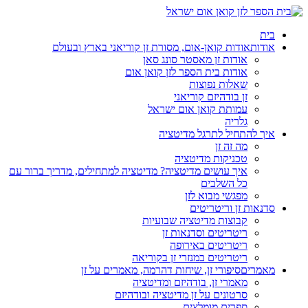
בית
אודות
אודות קואן-אום, מסורת זן קוריאני בארץ ובעולם
אודות זן מאסטר סונג סאן
אודות בית הספר לזן קואן אום
שאלות נפוצות
זן בודהיזם קוריאני
עמותת קואן אום ישראל
גלריה
איך להתחיל לתרגל מדיטציה
מה זה זן
טכניקות מדיטציה
איך עושים מדיטציה? מדיטציה למתחילים, מדריך ברור עם
כל השלבים
מפגשי מבוא לזן
סדנאות זן וריטריטים
קבוצות מדיטציה שבועיות
ריטריטים וסדנאות זן
ריטריטים באירופה
ריטריטים במנזרי זן בקוריאה
מאמרים
סיפורי זן, שיחות דהרמה, מאמרים על זן
מאמרי זן, בודהיזם ומדיטציה
סרטונים על זן מדיטציה ובודהיזם
ספרים מומלצים