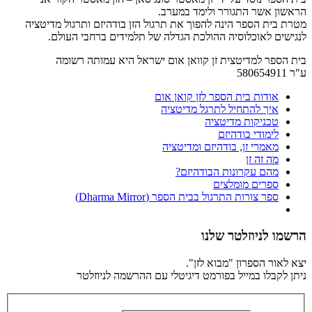
הראשון אשר התגורר ולימד במערב.
מטרת בית הספר הינה להפוך את תרגול הזן בודהיזם ותרגול מדיטציה
לנגישים לאוכלוסיה ההולכת הגדלה של תלמידים ברחבי העולם.
בית הספר למדיטצית זן קוואן אום ישראל היא עמותה רשומה
ע"ר 580654911
אודות בית הספר לזן קואן אום
איך להתחיל לתרגל מדיטציה
טכניקות מדיטציה
לימודי בודהיזם
מאמרי זן, בודהיזם ומדיטציה
מה זה זן
מהם עקרונות הבודהיזם?
ספרים מומלצים
ספר צורות התרגול בבית הספר (Dharma Mirror)
הרשמו לניוזלטר שלנו
יצא לאור הספרון "מבוא לזן".
ניתן לקבלו במייל בפורמט דיגיטלי עם ההרשמה לניוזלטר