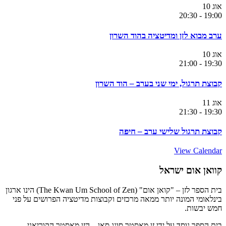
אוג
10
20:30
-
19:00
ערב מבוא לזן ומדיטציה בהוד השרון
אוג
10
21:00
-
19:30
קבוצת תרגול, ימי שני בערב – הוד השרון
אוג
11
21:30
-
19:30
קבוצת תרגול שלישי ערב – חיפה
View Calendar
קוואן אום ישראל
בית הספר לזן – "קואן אום" (The Kwan Um School of Zen) הינו ארגון
בינלאומי המונה יותר ממאה מרכזים וקבוצות מדיטציה הפרושים על פני
חמש יבשות.
בית הספר נוסד על ידי זן מאסטר סונג סאן – הזן מאסטר הקוריאני