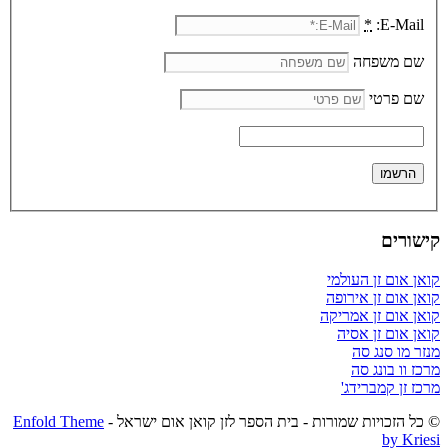
*
E-Mail:
שם משפחה
שם פרטי
קישורים
קואן אום זן העולמי
קואן אום זן אירופה
קואן אום זן אמריקה
קואן אום זן אסיה
מנזר מו סנג סה
מרכז וו בונג סה
מרכז זן קמברידג'
© כל הזכויות שמורות - בית הספר לזן קואן אום ישראל -
Enfold Theme
by Kriesi