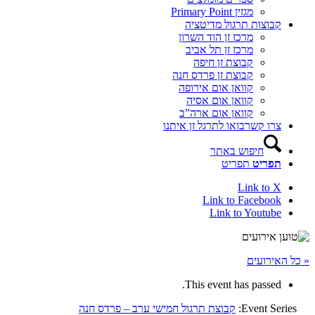
מגזין Primary Point
קבוצות תרגול מדיטציה
מרכז זן הוד השרון
מרכז זן תל אביב
קבוצת זן חיפה
קבוצת זן פרדס חנה
קוואן אום אירופה
קוואן אום אסיה
קוואן אום ארה”ב
צרו קשר
בואו לתרגל זן איתנו
חיפוש באתר
תפריט
תפריט
Link to X
Link to Facebook
Link to Youtube
« כל האירועים
This event has passed.
Event Series:
קבוצת תרגול חמישי ערב – פרדס חנה