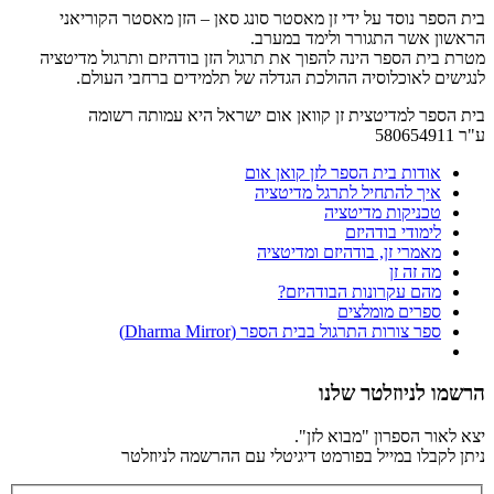
בית הספר נוסד על ידי זן מאסטר סונג סאן – הזן מאסטר הקוריאני
הראשון אשר התגורר ולימד במערב.
מטרת בית הספר הינה להפוך את תרגול הזן בודהיזם ותרגול מדיטציה
לנגישים לאוכלוסיה ההולכת הגדלה של תלמידים ברחבי העולם.
בית הספר למדיטצית זן קוואן אום ישראל היא עמותה רשומה
ע"ר 580654911
אודות בית הספר לזן קואן אום
איך להתחיל לתרגל מדיטציה
טכניקות מדיטציה
לימודי בודהיזם
מאמרי זן, בודהיזם ומדיטציה
מה זה זן
מהם עקרונות הבודהיזם?
ספרים מומלצים
ספר צורות התרגול בבית הספר (Dharma Mirror)
הרשמו לניוזלטר שלנו
יצא לאור הספרון "מבוא לזן".
ניתן לקבלו במייל בפורמט דיגיטלי עם ההרשמה לניוזלטר