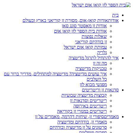
בית
אודות
אודות קואן-אום, מסורת זן קוריאני בארץ ובעולם
אודות זן מאסטר סונג סאן
אודות בית הספר לזן קואן אום
שאלות נפוצות
זן בודהיזם קוריאני
עמותת קואן אום ישראל
גלריה
איך להתחיל לתרגל מדיטציה
מה זה זן
טכניקות מדיטציה
איך עושים מדיטציה? מדיטציה למתחילים, מדריך ברור עם
כל השלבים
מפגשי מבוא לזן
סדנאות זן וריטריטים
קבוצות מדיטציה שבועיות
ריטריטים וסדנאות זן
ריטריטים באירופה
ריטריטים במנזרי זן בקוריאה
מאמרים
סיפורי זן, שיחות דהרמה, מאמרים על זן
מאמרי זן, בודהיזם ומדיטציה
סרטונים על זן מדיטציה ובודהיזם
ספרים מומלצים