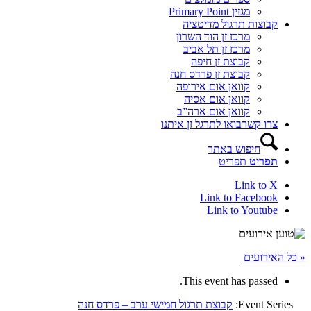
מגזין Primary Point
קבוצות תרגול מדיטציה
מרכז זן הוד השרון
מרכז זן תל אביב
קבוצת זן חיפה
קבוצת זן פרדס חנה
קוואן אום אירופה
קוואן אום אסיה
קוואן אום ארה”ב
צרו קשר
בואו לתרגל זן איתנו
חיפוש באתר
תפריט
תפריט
Link to X
Link to Facebook
Link to Youtube
« כל האירועים
This event has passed.
Event Series:
קבוצת תרגול חמישי ערב – פרדס חנה