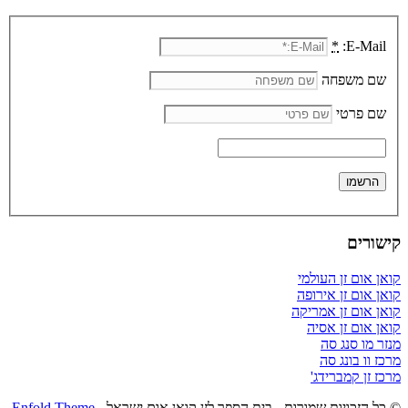
*
E-Mail:
שם משפחה
שם פרטי
קישורים
קואן אום זן העולמי
קואן אום זן אירופה
קואן אום זן אמריקה
קואן אום זן אסיה
מנזר מו סנג סה
מרכז וו בונג סה
מרכז זן קמברידג'
© כל הזכויות שמורות - בית הספר לזן קואן אום ישראל -
Enfold Theme