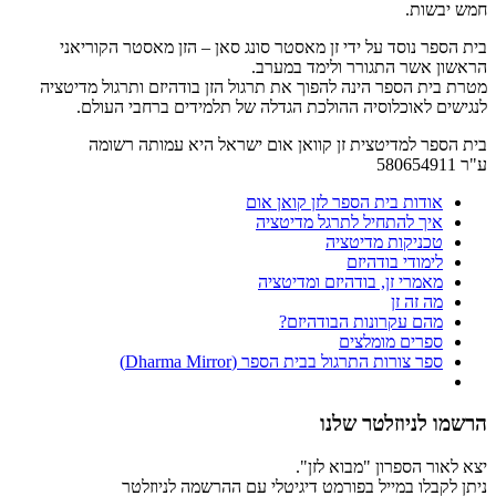
חמש יבשות.
בית הספר נוסד על ידי זן מאסטר סונג סאן – הזן מאסטר הקוריאני
הראשון אשר התגורר ולימד במערב.
מטרת בית הספר הינה להפוך את תרגול הזן בודהיזם ותרגול מדיטציה
לנגישים לאוכלוסיה ההולכת הגדלה של תלמידים ברחבי העולם.
בית הספר למדיטצית זן קוואן אום ישראל היא עמותה רשומה
ע"ר 580654911
אודות בית הספר לזן קואן אום
איך להתחיל לתרגל מדיטציה
טכניקות מדיטציה
לימודי בודהיזם
מאמרי זן, בודהיזם ומדיטציה
מה זה זן
מהם עקרונות הבודהיזם?
ספרים מומלצים
ספר צורות התרגול בבית הספר (Dharma Mirror)
הרשמו לניוזלטר שלנו
יצא לאור הספרון "מבוא לזן".
ניתן לקבלו במייל בפורמט דיגיטלי עם ההרשמה לניוזלטר