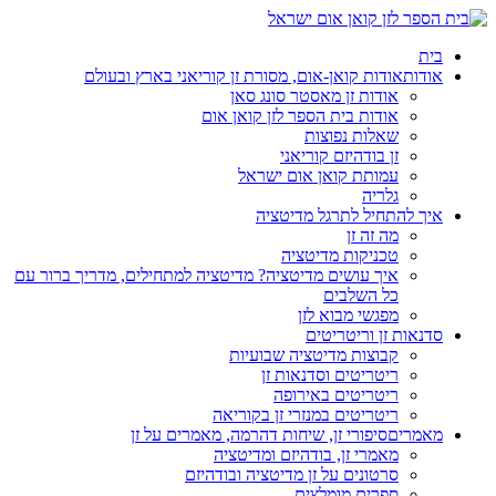
בית
אודות
אודות קואן-אום, מסורת זן קוריאני בארץ ובעולם
אודות זן מאסטר סונג סאן
אודות בית הספר לזן קואן אום
שאלות נפוצות
זן בודהיזם קוריאני
עמותת קואן אום ישראל
גלריה
איך להתחיל לתרגל מדיטציה
מה זה זן
טכניקות מדיטציה
איך עושים מדיטציה? מדיטציה למתחילים, מדריך ברור עם
כל השלבים
מפגשי מבוא לזן
סדנאות זן וריטריטים
קבוצות מדיטציה שבועיות
ריטריטים וסדנאות זן
ריטריטים באירופה
ריטריטים במנזרי זן בקוריאה
מאמרים
סיפורי זן, שיחות דהרמה, מאמרים על זן
מאמרי זן, בודהיזם ומדיטציה
סרטונים על זן מדיטציה ובודהיזם
ספרים מומלצים