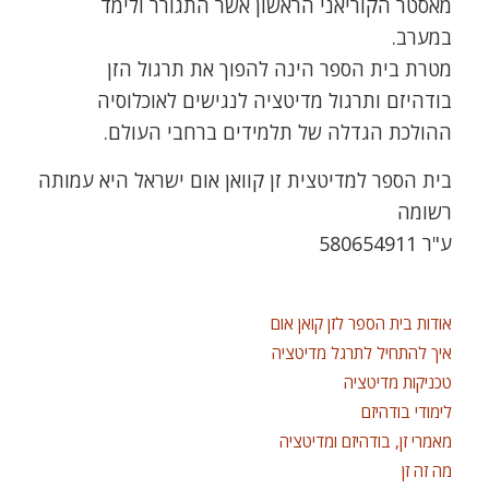
מאסטר הקוריאני הראשון אשר התגורר ולימד
במערב.
מטרת בית הספר הינה להפוך את תרגול הזן
בודהיזם ותרגול מדיטציה לנגישים לאוכלוסיה
ההולכת הגדלה של תלמידים ברחבי העולם.
בית הספר למדיטצית זן קוואן אום ישראל היא עמותה
רשומה
ע"ר 580654911
אודות בית הספר לזן קואן אום
איך להתחיל לתרגל מדיטציה
טכניקות מדיטציה
לימודי בודהיזם
מאמרי זן, בודהיזם ומדיטציה
מה זה זן