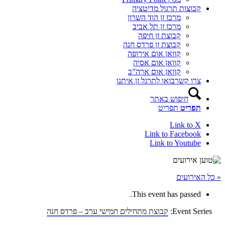
קבוצות תרגול מדיטציה
מרכז זן הוד השרון
מרכז זן תל אביב
קבוצת זן חיפה
קבוצת זן פרדס חנה
קוואן אום אירופה
קוואן אום אסיה
קוואן אום ארה”ב
צרו קשר
בואו לתרגל זן איתנו
חיפוש באתר
תפריט
תפריט
Link to X
Link to Facebook
Link to Youtube
« כל האירועים
This event has passed.
Event Series:
קבוצת מתחילים חמישי ערב – פרדס חנה