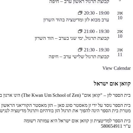
קבוצת תרגול ראשון ערב – חיפה
אוג
19:00
-
20:30
10
ערב מבוא לזן ומדיטציה בהוד השרון
אוג
19:30
-
21:00
10
קבוצת תרגול, ימי שני בערב – הוד השרון
אוג
19:30
-
21:30
11
קבוצת תרגול שלישי ערב – חיפה
View Calendar
קוואן אום ישראל
בית הספר לזן – "קואן אום" (The Kwan Um School of Zen) הינו ארגון בינלאומי המונה יותר ממאה מרכזים וקבוצות מדיטציה הפרושים על פני חמש יבשות.
בית הספר נוסד על ידי זן מאסטר סונג סאן – הזן מאסטר הקוריאני הראשון
מטרת בית הספר הינה להפוך את תרגול הזן בודהיזם ותרגול מדיטציה לנגי
בית הספר למדיטצית זן קוואן אום ישראל היא עמותה רשומה
ע"ר 580654911