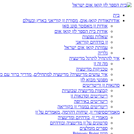
בית
אודות
אודות קואן-אום, מסורת זן קוריאני בארץ ובעולם
אודות זן מאסטר סונג סאן
אודות בית הספר לזן קואן אום
שאלות נפוצות
זן בודהיזם קוריאני
עמותת קואן אום ישראל
גלריה
איך להתחיל לתרגל מדיטציה
מה זה זן
טכניקות מדיטציה
איך עושים מדיטציה? מדיטציה למתחילים, מדריך ברור עם כ
מפגשי מבוא לזן
סדנאות זן וריטריטים
קבוצות מדיטציה שבועיות
ריטריטים וסדנאות זן
ריטריטים באירופה
ריטריטים במנזרי זן בקוריאה
מאמרים
סיפורי זן, שיחות דהרמה, מאמרים על זן
מאמרי זן, בודהיזם ומדיטציה
סרטונים על זן מדיטציה ובודהיזם
ספרים מומלצים
מגזין Primary Point