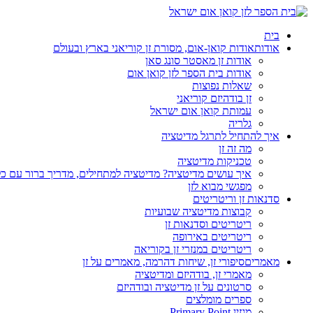
בית
אודות
אודות קואן-אום, מסורת זן קוריאני בארץ ובעולם
אודות זן מאסטר סונג סאן
אודות בית הספר לזן קואן אום
שאלות נפוצות
זן בודהיזם קוריאני
עמותת קואן אום ישראל
גלריה
איך להתחיל לתרגל מדיטציה
מה זה זן
טכניקות מדיטציה
איך עושים מדיטציה? מדיטציה למתחילים, מדריך ברור עם כ
מפגשי מבוא לזן
סדנאות זן וריטריטים
קבוצות מדיטציה שבועיות
ריטריטים וסדנאות זן
ריטריטים באירופה
ריטריטים במנזרי זן בקוריאה
מאמרים
סיפורי זן, שיחות דהרמה, מאמרים על זן
מאמרי זן, בודהיזם ומדיטציה
סרטונים על זן מדיטציה ובודהיזם
ספרים מומלצים
מגזין Primary Point