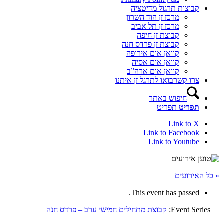
קבוצות תרגול מדיטציה
מרכז זן הוד השרון
מרכז זן תל אביב
קבוצת זן חיפה
קבוצת זן פרדס חנה
קוואן אום אירופה
קוואן אום אסיה
קוואן אום ארה”ב
צרו קשר
בואו לתרגל זן איתנו
חיפוש באתר
תפריט
תפריט
Link to X
Link to Facebook
Link to Youtube
« כל האירועים
This event has passed.
Event Series:
קבוצת מתחילים חמישי ערב – פרדס חנה