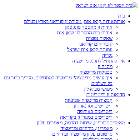
בית
אודות
אודות קואן-אום, מסורת זן קוריאני בארץ ובעולם
אודות זן מאסטר סונג סאן
אודות בית הספר לזן קואן אום
שאלות נפוצות
זן בודהיזם קוריאני
עמותת קואן אום ישראל
גלריה
איך להתחיל לתרגל מדיטציה
מה זה זן
טכניקות מדיטציה
איך עושים מדיטציה? מדיטציה למתחילים, מדריך ברור עם
כל השלבים
מפגשי מבוא לזן
סדנאות זן וריטריטים
קבוצות מדיטציה שבועיות
ריטריטים וסדנאות זן
ריטריטים באירופה
ריטריטים במנזרי זן בקוריאה
מאמרים
סיפורי זן, שיחות דהרמה, מאמרים על זן
מאמרי זן, בודהיזם ומדיטציה
סרטונים על זן מדיטציה ובודהיזם
ספרים מומלצים