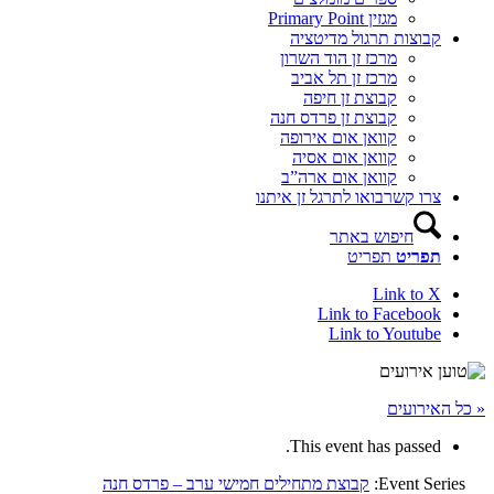
מגזין Primary Point
קבוצות תרגול מדיטציה
מרכז זן הוד השרון
מרכז זן תל אביב
קבוצת זן חיפה
קבוצת זן פרדס חנה
קוואן אום אירופה
קוואן אום אסיה
קוואן אום ארה”ב
צרו קשר
בואו לתרגל זן איתנו
חיפוש באתר
תפריט
תפריט
Link to X
Link to Facebook
Link to Youtube
« כל האירועים
This event has passed.
Event Series:
קבוצת מתחילים חמישי ערב – פרדס חנה