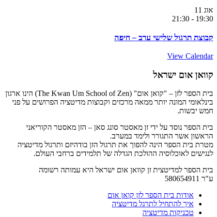
אוג
11
21:30
-
19:30
קבוצת תרגול שלישי ערב – חיפה
View Calendar
קוואן אום ישראל
בית הספר לזן – "קואן אום" (The Kwan Um School of Zen) הינו ארגון
בינלאומי המונה יותר ממאה מרכזים וקבוצות מדיטציה הפרושים על פני
חמש יבשות.
בית הספר נוסד על ידי זן מאסטר סונג סאן – הזן מאסטר הקוריאני
הראשון אשר התגורר ולימד במערב.
מטרת בית הספר הינה להפוך את תרגול הזן בודהיזם ותרגול מדיטציה
לנגישים לאוכלוסיה ההולכת הגדלה של תלמידים ברחבי העולם.
בית הספר למדיטצית זן קוואן אום ישראל היא עמותה רשומה
ע"ר 580654911
אודות בית הספר לזן קואן אום
איך להתחיל לתרגל מדיטציה
טכניקות מדיטציה