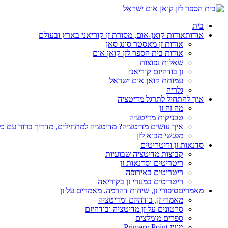
בית
אודות
אודות קואן-אום, מסורת זן קוריאני בארץ ובעולם
אודות זן מאסטר סונג סאן
אודות בית הספר לזן קואן אום
שאלות נפוצות
זן בודהיזם קוריאני
עמותת קואן אום ישראל
גלריה
איך להתחיל לתרגל מדיטציה
מה זה זן
טכניקות מדיטציה
איך עושים מדיטציה? מדיטציה למתחילים, מדריך ברור עם כ
מפגשי מבוא לזן
סדנאות זן וריטריטים
קבוצות מדיטציה שבועיות
ריטריטים וסדנאות זן
ריטריטים באירופה
ריטריטים במנזרי זן בקוריאה
מאמרים
סיפורי זן, שיחות דהרמה, מאמרים על זן
מאמרי זן, בודהיזם ומדיטציה
סרטונים על זן מדיטציה ובודהיזם
ספרים מומלצים
מגזין Primary Point