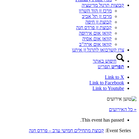
קבוצות תרגול מדיטציה
מרכז זן הוד השרון
מרכז זן תל אביב
קבוצת זן חיפה
קבוצת זן פרדס חנה
קוואן אום אירופה
קוואן אום אסיה
קוואן אום ארה”ב
צרו קשר
בואו לתרגל זן איתנו
חיפוש באתר
תפריט
תפריט
Link to X
Link to Facebook
Link to Youtube
« כל האירועים
This event has passed.
Event Series:
קבוצת מתחילים חמישי ערב – פרדס חנה