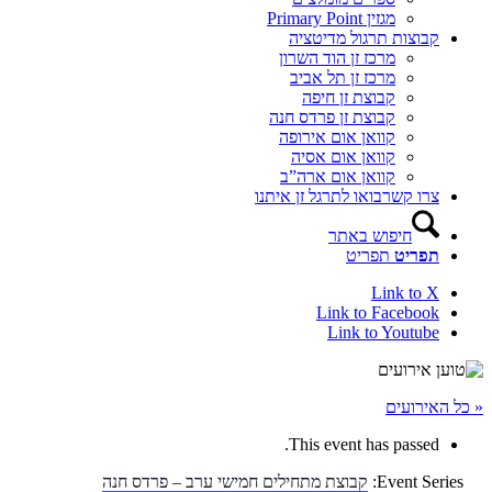
מגזין Primary Point
קבוצות תרגול מדיטציה
מרכז זן הוד השרון
מרכז זן תל אביב
קבוצת זן חיפה
קבוצת זן פרדס חנה
קוואן אום אירופה
קוואן אום אסיה
קוואן אום ארה”ב
צרו קשר
בואו לתרגל זן איתנו
חיפוש באתר
תפריט
תפריט
Link to X
Link to Facebook
Link to Youtube
« כל האירועים
This event has passed.
Event Series:
קבוצת מתחילים חמישי ערב – פרדס חנה