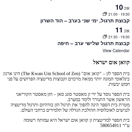
10
אוג
21:00
-
19:30
קבוצת תרגול, ימי שני בערב – הוד השרון
11
אוג
21:30
-
19:30
קבוצת תרגול שלישי ערב – חיפה
View Calendar
קוואן אום ישראל
בית הספר לזן – "קואן אום" (The Kwan Um School of Zen) הינו ארגון
בינלאומי המונה יותר ממאה מרכזים וקבוצות מדיטציה הפרושים על פני
חמש יבשות.
בית הספר נוסד על ידי זן מאסטר סונג סאן – הזן מאסטר הקוריאני
הראשון אשר התגורר ולימד במערב.
מטרת בית הספר הינה להפוך את תרגול הזן בודהיזם ותרגול מדיטציה
לנגישים לאוכלוסיה ההולכת הגדלה של תלמידים ברחבי העולם.
בית הספר למדיטצית זן קוואן אום ישראל היא עמותה רשומה
ע"ר 580654911