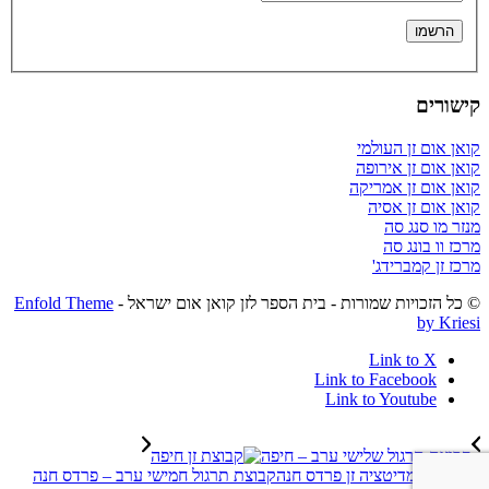
קישורים
קואן אום זן העולמי
קואן אום זן אירופה
קואן אום זן אמריקה
קואן אום זן אסיה
מנזר מו סנג סה
מרכז וו בונג סה
מרכז זן קמברידג'
© כל הזכויות שמורות - בית הספר לזן קואן אום ישראל -
Enfold Theme
by Kriesi
Link to X
Link to Facebook
Link to Youtube
קבוצת תרגול שלישי ערב – חיפה
קבוצת תרגול חמישי ערב – פרדס חנה