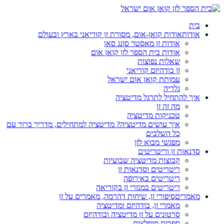
בית
אודות
אודות קואן-אום, מסורת זן קוריאני בארץ ובעולם
אודות זן מאסטר סונג סאן
אודות בית הספר לזן קואן אום
שאלות נפוצות
זן בודהיזם קוריאני
עמותת קואן אום ישראל
גלריה
איך להתחיל לתרגל מדיטציה
מה זה זן
טכניקות מדיטציה
איך עושים מדיטציה? מדיטציה למתחילים, מדריך ברור עם
כל השלבים
מפגשי מבוא לזן
סדנאות זן וריטריטים
קבוצות מדיטציה שבועיות
ריטריטים וסדנאות זן
ריטריטים באירופה
ריטריטים במנזרי זן בקוריאה
מאמרים
סיפורי זן, שיחות דהרמה, מאמרים על זן
מאמרי זן, בודהיזם ומדיטציה
סרטונים על זן מדיטציה ובודהיזם
ספרים מומלצים