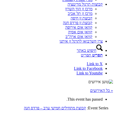
קבוצות תרגול מדיטציה
מרכז זן הוד השרון
מרכז זן תל אביב
קבוצת זן חיפה
קבוצת זן פרדס חנה
קוואן אום אירופה
קוואן אום אסיה
קוואן אום ארה”ב
צרו קשר
בואו לתרגל זן איתנו
חיפוש באתר
תפריט
תפריט
Link to X
Link to Facebook
Link to Youtube
« כל האירועים
This event has passed.
Event Series:
קבוצת מתחילים חמישי ערב – פרדס חנה