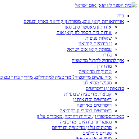
בית
אודות
אודות קואן-אום, מסורת זן קוריאני בארץ ובעולם
אודות זן מאסטר סונג סאן
אודות בית הספר לזן קואן אום
שאלות נפוצות
זן בודהיזם קוריאני
עמותת קואן אום ישראל
גלריה
איך להתחיל לתרגל מדיטציה
מה זה זן
טכניקות מדיטציה
איך עושים מדיטציה? מדיטציה למתחילים, מדריך ברור עם כ
מפגשי מבוא לזן
סדנאות זן וריטריטים
קבוצות מדיטציה שבועיות
ריטריטים וסדנאות זן
ריטריטים באירופה
ריטריטים במנזרי זן בקוריאה
מאמרים
סיפורי זן, שיחות דהרמה, מאמרים על זן
מאמרי זן, בודהיזם ומדיטציה
סרטונים על זן מדיטציה ובודהיזם
ספרים מומלצים
מגזין Primary Point