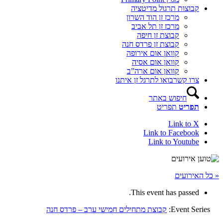
קבוצות תרגול מדיטציה
מרכז זן הוד השרון
מרכז זן תל אביב
קבוצת זן חיפה
קבוצת זן פרדס חנה
קוואן אום אירופה
קוואן אום אסיה
קוואן אום ארה”ב
צרו קשר
בואו לתרגל זן איתנו
חיפוש באתר
תפריט
תפריט
Link to X
Link to Facebook
Link to Youtube
« כל האירועים
This event has passed.
Event Series:
קבוצת מתחילים חמישי ערב – פרדס חנה