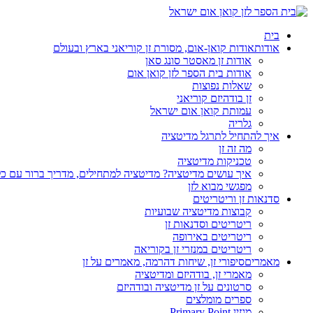
בית
אודות
אודות קואן-אום, מסורת זן קוריאני בארץ ובעולם
אודות זן מאסטר סונג סאן
אודות בית הספר לזן קואן אום
שאלות נפוצות
זן בודהיזם קוריאני
עמותת קואן אום ישראל
גלריה
איך להתחיל לתרגל מדיטציה
מה זה זן
טכניקות מדיטציה
איך עושים מדיטציה? מדיטציה למתחילים, מדריך ברור עם כ
מפגשי מבוא לזן
סדנאות זן וריטריטים
קבוצות מדיטציה שבועיות
ריטריטים וסדנאות זן
ריטריטים באירופה
ריטריטים במנזרי זן בקוריאה
מאמרים
סיפורי זן, שיחות דהרמה, מאמרים על זן
מאמרי זן, בודהיזם ומדיטציה
סרטונים על זן מדיטציה ובודהיזם
ספרים מומלצים
מגזין Primary Point