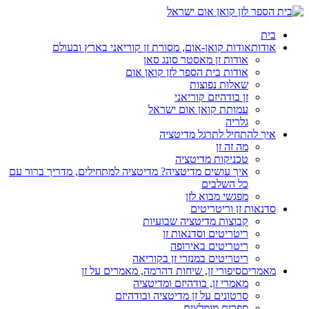
בית
אודות
אודות קואן-אום, מסורת זן קוריאני בארץ ובעולם
אודות זן מאסטר סונג סאן
אודות בית הספר לזן קואן אום
שאלות נפוצות
זן בודהיזם קוריאני
עמותת קואן אום ישראל
גלריה
איך להתחיל לתרגל מדיטציה
מה זה זן
טכניקות מדיטציה
איך עושים מדיטציה? מדיטציה למתחילים, מדריך ברור עם
כל השלבים
מפגשי מבוא לזן
סדנאות זן וריטריטים
קבוצות מדיטציה שבועיות
ריטריטים וסדנאות זן
ריטריטים באירופה
ריטריטים במנזרי זן בקוריאה
מאמרים
סיפורי זן, שיחות דהרמה, מאמרים על זן
מאמרי זן, בודהיזם ומדיטציה
סרטונים על זן מדיטציה ובודהיזם
ספרים מומלצים