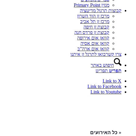
מגזין Primary Point
קבוצות תרגול מדיטציה
מרכז זן הוד השרון
מרכז זן תל אביב
קבוצת זן חיפה
קבוצת זן פרדס חנה
קוואן אום אירופה
קוואן אום אסיה
קוואן אום ארה”ב
צרו קשר
בואו לתרגל זן איתנו
חיפוש באתר
תפריט
תפריט
Link to X
Link to Facebook
Link to Youtube
« כל האירועים