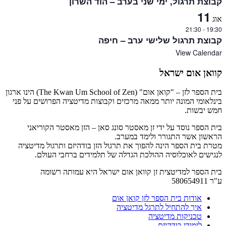
קבוצת תרגול, ימי שני בערב – הוד השרון
11
אוג
21:30
-
19:30
קבוצת תרגול שלישי ערב – חיפה
View Calendar
קוואן אום ישראל
בית הספר לזן – "קואן אום" (The Kwan Um School of Zen) הינו ארגון
בינלאומי המונה יותר ממאה מרכזים וקבוצות מדיטציה הפרושים על פני
חמש יבשות.
בית הספר נוסד על ידי זן מאסטר סונג סאן – הזן מאסטר הקוריאני
הראשון אשר התגורר ולימד במערב.
מטרת בית הספר הינה להפוך את תרגול הזן בודהיזם ותרגול מדיטציה
לנגישים לאוכלוסיה ההולכת הגדלה של תלמידים ברחבי העולם.
בית הספר למדיטצית זן קוואן אום ישראל היא עמותה רשומה
ע"ר 580654911
אודות בית הספר לזן קואן אום
איך להתחיל לתרגל מדיטציה
טכניקות מדיטציה
לימודי בודהיזם