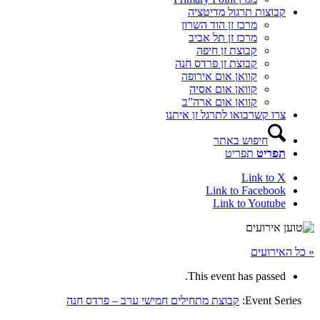
קבוצות תרגול מדיטציה
מרכז זן הוד השרון
מרכז זן תל אביב
קבוצת זן חיפה
קבוצת זן פרדס חנה
קוואן אום אירופה
קוואן אום אסיה
קוואן אום ארה”ב
צרו קשר
בואו לתרגל זן איתנו
חיפוש באתר
תפריט
תפריט
Link to X
Link to Facebook
Link to Youtube
« כל האירועים
This event has passed.
Event Series:
קבוצת מתחילים חמישי ערב – פרדס חנה