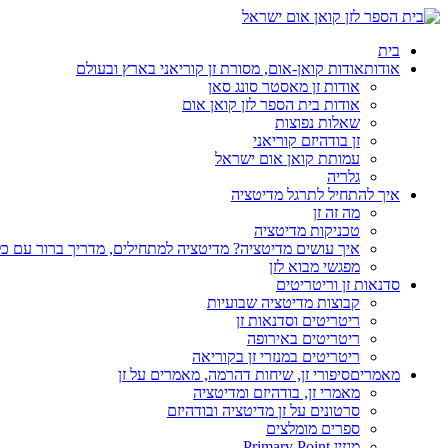
בית
אודות
אודות קואן-אום, מסורת זן קוריאני בארץ ובעולם
אודות זן מאסטר סונג סאן
אודות בית הספר לזן קואן אום
שאלות נפוצות
זן בודהיזם קוריאני
עמותת קואן אום ישראל
גלריה
איך להתחיל לתרגל מדיטציה
מה זה זן
טכניקות מדיטציה
איך עושים מדיטציה? מדיטציה למתחילים, מדריך ברור עם כ
מפגשי מבוא לזן
סדנאות זן וריטריטים
קבוצות מדיטציה שבועיות
ריטריטים וסדנאות זן
ריטריטים באירופה
ריטריטים במנזרי זן בקוריאה
מאמרים
סיפורי זן, שיחות דהרמה, מאמרים על זן
מאמרי זן, בודהיזם ומדיטציה
סרטונים על זן מדיטציה ובודהיזם
ספרים מומלצים
מגזין Primary Point