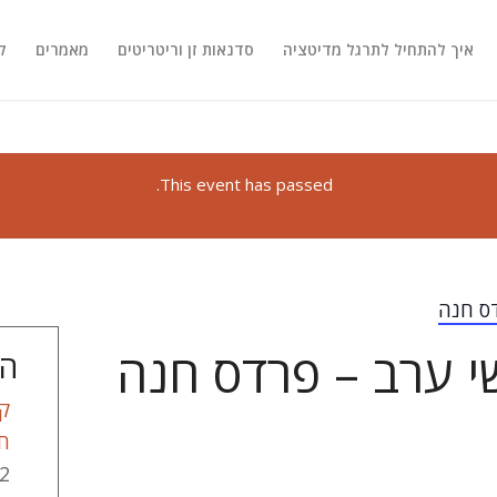
איך להתחיל לתרגל מדיטציה
סדנאות זן וריטריטים
מאמרים
ק
This event has passed.
ס חנה
י ערב – פרדס חנה
המ
קב
ח
2