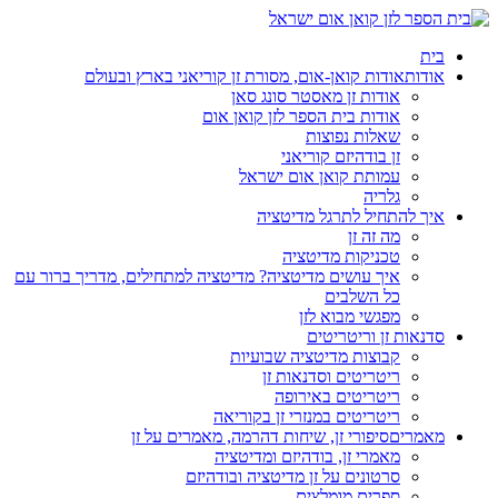
בית
אודות
אודות קואן-אום, מסורת זן קוריאני בארץ ובעולם
אודות זן מאסטר סונג סאן
אודות בית הספר לזן קואן אום
שאלות נפוצות
זן בודהיזם קוריאני
עמותת קואן אום ישראל
גלריה
איך להתחיל לתרגל מדיטציה
מה זה זן
טכניקות מדיטציה
איך עושים מדיטציה? מדיטציה למתחילים, מדריך ברור עם
כל השלבים
מפגשי מבוא לזן
סדנאות זן וריטריטים
קבוצות מדיטציה שבועיות
ריטריטים וסדנאות זן
ריטריטים באירופה
ריטריטים במנזרי זן בקוריאה
מאמרים
סיפורי זן, שיחות דהרמה, מאמרים על זן
מאמרי זן, בודהיזם ומדיטציה
סרטונים על זן מדיטציה ובודהיזם
ספרים מומלצים