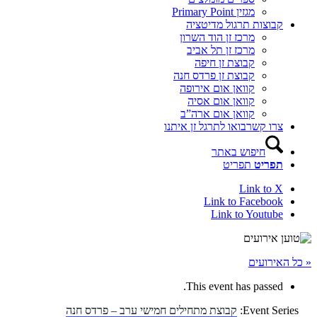
מגזין Primary Point
קבוצות תרגול מדיטציה
מרכז זן הוד השרון
מרכז זן תל אביב
קבוצת זן חיפה
קבוצת זן פרדס חנה
קוואן אום אירופה
קוואן אום אסיה
קוואן אום ארה”ב
צרו קשר
בואו לתרגל זן איתנו
חיפוש באתר
תפריט
תפריט
Link to X
Link to Facebook
Link to Youtube
« כל האירועים
This event has passed.
Event Series:
קבוצת מתחילים חמישי ערב – פרדס חנה