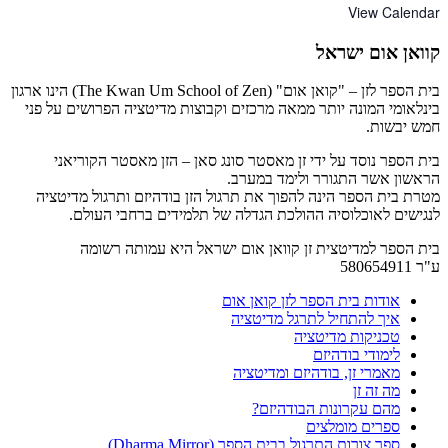
View Calendar
קוואן אום ישראל
בית הספר לזן – "קואן אום" (The Kwan Um School of Zen) הינו ארגון
בינלאומי המונה יותר ממאה מרכזים וקבוצות מדיטציה הפרושים על פני
חמש יבשות.
בית הספר נוסד על ידי זן מאסטר סונג סאן – הזן מאסטר הקוריאני
הראשון אשר התגורר ולימד במערב.
מטרת בית הספר הינה להפוך את תרגול הזן בודהיזם ותרגול מדיטציה
לנגישים לאוכלוסיה ההולכת הגדלה של תלמידים ברחבי העולם.
בית הספר למדיטצית זן קוואן אום ישראל היא עמותה רשומה
ע"ר 580654911
אודות בית הספר לזן קואן אום
איך להתחיל לתרגל מדיטציה
טכניקות מדיטציה
לימודי בודהיזם
מאמרי זן, בודהיזם ומדיטציה
מה זה זן
מהם עקרונות הבודהיזם?
ספרים מומלצים
ספר צורות התרגול בבית הספר (Dharma Mirror)