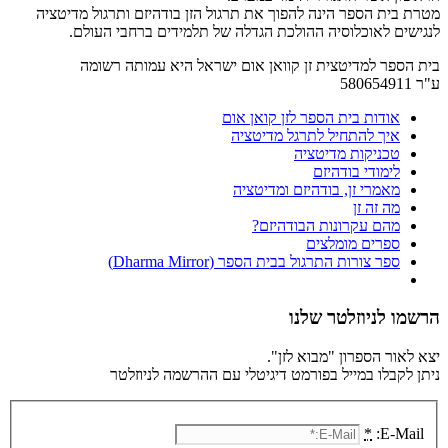
מטרת בית הספר הינה להפוך את תרגול הזן בודהיזם ותרגול מדיטציה
לנגישים לאוכלוסיה ההולכת הגדלה של תלמידים ברחבי העולם.
בית הספר למדיטצית זן קוואן אום ישראל היא עמותה רשומה
ע"ר 580654911
אודות בית הספר לזן קואן אום
איך להתחיל לתרגל מדיטציה
טכניקות מדיטציה
לימודי בודהיזם
מאמרי זן, בודהיזם ומדיטציה
מה זה זן
מהם עקרונות הבודהיזם?
ספרים מומלצים
ספר צורות התרגול בבית הספר (Dharma Mirror)
הרשמו לניוזלטר שלנו
יצא לאור הספרון "מבוא לזן".
ניתן לקבלו במייל בפורמט דיגיטלי עם ההרשמה לניוזלטר
*
E-Mail: