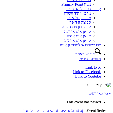
מגזין Primary Point
קבוצות תרגול מדיטציה
מרכז זן הוד השרון
מרכז זן תל אביב
קבוצת זן חיפה
קבוצת זן פרדס חנה
קוואן אום אירופה
קוואן אום אסיה
קוואן אום ארה”ב
צרו קשר
בואו לתרגל זן איתנו
חיפוש באתר
תפריט
תפריט
Link to X
Link to Facebook
Link to Youtube
« כל האירועים
This event has passed.
Event Series:
קבוצת מתחילים חמישי ערב – פרדס חנה