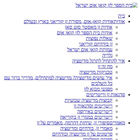
בית
אודות
אודות קואן-אום, מסורת זן קוריאני בארץ ובעולם
אודות זן מאסטר סונג סאן
אודות בית הספר לזן קואן אום
שאלות נפוצות
זן בודהיזם קוריאני
עמותת קואן אום ישראל
גלריה
איך להתחיל לתרגל מדיטציה
מה זה זן
טכניקות מדיטציה
איך עושים מדיטציה? מדיטציה למתחילים, מדריך ברור עם
כל השלבים
מפגשי מבוא לזן
סדנאות זן וריטריטים
קבוצות מדיטציה שבועיות
ריטריטים וסדנאות זן
ריטריטים באירופה
ריטריטים במנזרי זן בקוריאה
מאמרים
סיפורי זן, שיחות דהרמה, מאמרים על זן
מאמרי זן, בודהיזם ומדיטציה
סרטונים על זן מדיטציה ובודהיזם
ספרים מומלצים