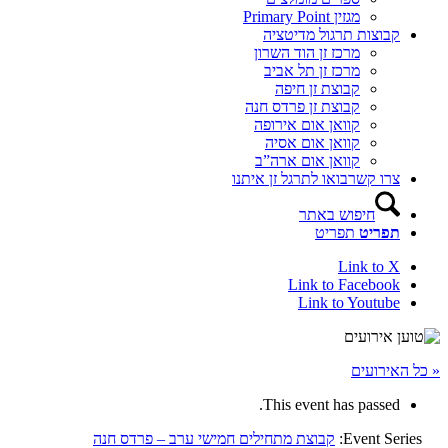
מגזין Primary Point
קבוצות תרגול מדיטציה
מרכז זן הוד השרון
מרכז זן תל אביב
קבוצת זן חיפה
קבוצת זן פרדס חנה
קוואן אום אירופה
קוואן אום אסיה
קוואן אום ארה”ב
צרו קשר
בואו לתרגל זן איתנו
חיפוש באתר
תפריט
תפריט
Link to X
Link to Facebook
Link to Youtube
« כל האירועים
This event has passed.
Event Series:
קבוצת מתחילים חמישי ערב – פרדס חנה