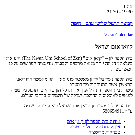
אוג
11
21:30
-
19:30
קבוצת תרגול שלישי ערב – חיפה
View Calendar
קוואן אום ישראל
בית הספר לזן – "קואן אום" (The Kwan Um School of Zen) הינו ארגון
בינלאומי המונה יותר ממאה מרכזים וקבוצות מדיטציה הפרושים על פני
חמש יבשות.
בית הספר נוסד על ידי זן מאסטר סונג סאן – הזן מאסטר הקוריאני
הראשון אשר התגורר ולימד במערב.
מטרת בית הספר הינה להפוך את תרגול הזן בודהיזם ותרגול מדיטציה
לנגישים לאוכלוסיה ההולכת הגדלה של תלמידים ברחבי העולם.
בית הספר למדיטצית זן קוואן אום ישראל היא עמותה רשומה
ע"ר 580654911
אודות בית הספר לזן קואן אום
איך להתחיל לתרגל מדיטציה
טכניקות מדיטציה