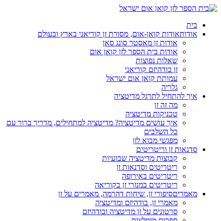
בית
אודות
אודות קואן-אום, מסורת זן קוריאני בארץ ובעולם
אודות זן מאסטר סונג סאן
אודות בית הספר לזן קואן אום
שאלות נפוצות
זן בודהיזם קוריאני
עמותת קואן אום ישראל
גלריה
איך להתחיל לתרגל מדיטציה
מה זה זן
טכניקות מדיטציה
איך עושים מדיטציה? מדיטציה למתחילים, מדריך ברור עם
כל השלבים
מפגשי מבוא לזן
סדנאות זן וריטריטים
קבוצות מדיטציה שבועיות
ריטריטים וסדנאות זן
ריטריטים באירופה
ריטריטים במנזרי זן בקוריאה
מאמרים
סיפורי זן, שיחות דהרמה, מאמרים על זן
מאמרי זן, בודהיזם ומדיטציה
סרטונים על זן מדיטציה ובודהיזם
ספרים מומלצים