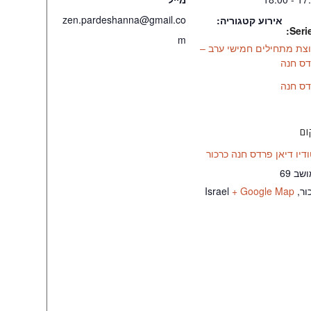
zen.pardeshanna@gmail.co
אירוע קטגוריה:
Serie
m
צת מתחילים חמישי ערב –
ס חנה
ס חנה
ם
דיו דיאן פרדס חנה כרכור
שב 69
ור
,
+ Google Map
Israel