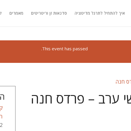
איך להתחיל לתרגל מדיטציה
סדנאות זן וריטריטים
מאמרים
ק
This event has passed.
ס חנה
י ערב – פרדס חנה
המ
קב
ח
2