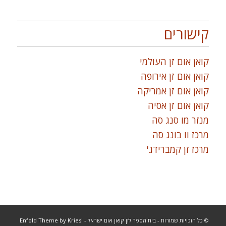
קישורים
קואן אום זן העולמי
קואן אום זן אירופה
קואן אום זן אמריקה
קואן אום זן אסיה
מנזר מו סנג סה
מרכז וו בונג סה
מרכז זן קמברידג'
© כל הזכויות שמורות - בית הספר לזן קואן אום ישראל -
Enfold Theme by Kriesi