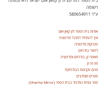
בית הספר למדיטצית זן קוואן אום ישראל היא עמותה
רשומה
ע"ר 580654911
אודות בית הספר לזן קואן אום
איך להתחיל לתרגל מדיטציה
טכניקות מדיטציה
לימודי בודהיזם
מאמרי זן, בודהיזם ומדיטציה
מה זה זן
מהם עקרונות הבודהיזם?
ספרים מומלצים
ספר צורות התרגול בבית הספר (Dharma Mirror)