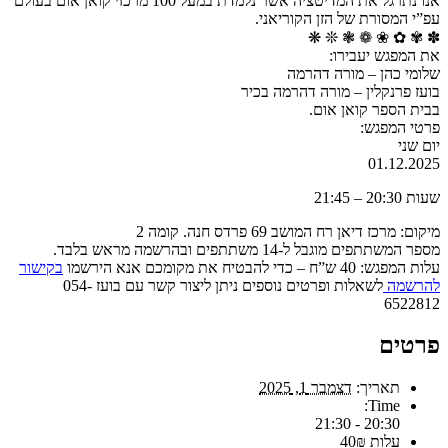
אנו נתרגל את המדיטציה אשר נלמדת במעל 100 מרכזי קואן אום בעולם
עפ”י המסורת של הזן הקוריאני.
✽ ✾ ✿ ❀ ❁ ❃ ❊ ❋
את המפגש יעבירו:
שלומי כהן – מורה דהרמה
בועז פרנקלין – מורה דהרמה בכיר
בבית הספר קואן אום.
פרטי המפגש:
יום שני
01.12.2025
שעות 20:30 – 21:45
מיקום: מרכז דיאן רח המושב 69 פרדס חנה. קומה 2
מספר המשתתפים מוגבל ל-14 משתתפים ובהרשמה מראש בלבד.
עלות המפגש: 40 ש”ח – כדי להבטיח את מקומכם אנא הירשמו
בקישור
להרשמה
לשאלות ופרטים נוספים ניתן ליצור קשר עם בועז 054-
6522812
פרטים
תאריך:
דצמבר 1, 2025
Time:
20:30 - 21:30
עלות
40₪