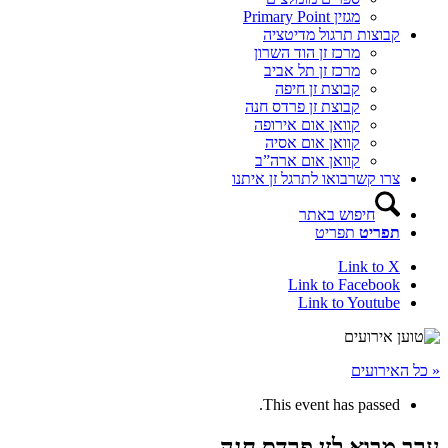
מגזין Primary Point
קבוצות תרגול מדיטציה
מרכז זן הוד השרון
מרכז זן תל אביב
קבוצת זן חיפה
קבוצת זן פרדס חנה
קוואן אום אירופה
קוואן אום אסיה
קוואן אום ארה”ב
צרו קשר
בואו לתרגל זן איתנו
חיפוש באתר
תפריט
תפריט
Link to X
Link to Facebook
Link to Youtube
« כל האירועים
This event has passed.
ערב מבוא לזן פרדס חנה