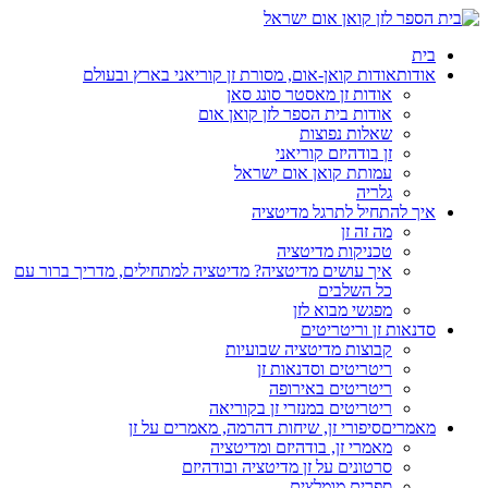
בית
אודות
אודות קואן-אום, מסורת זן קוריאני בארץ ובעולם
אודות זן מאסטר סונג סאן
אודות בית הספר לזן קואן אום
שאלות נפוצות
זן בודהיזם קוריאני
עמותת קואן אום ישראל
גלריה
איך להתחיל לתרגל מדיטציה
מה זה זן
טכניקות מדיטציה
איך עושים מדיטציה? מדיטציה למתחילים, מדריך ברור עם
כל השלבים
מפגשי מבוא לזן
סדנאות זן וריטריטים
קבוצות מדיטציה שבועיות
ריטריטים וסדנאות זן
ריטריטים באירופה
ריטריטים במנזרי זן בקוריאה
מאמרים
סיפורי זן, שיחות דהרמה, מאמרים על זן
מאמרי זן, בודהיזם ומדיטציה
סרטונים על זן מדיטציה ובודהיזם
ספרים מומלצים