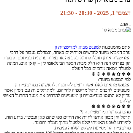
דצמבר 1, 2025 - 20:30
-
21:30
40₪
-
אתם מוזמנים.ות ל
מפגש מבוא למדיטציית זן
ערב המבוא מיועד לחדשים ולוותיקים כאחד, ובמהלכו נעבור על דרכי
המדיטציה אותן תוכלו לתרגל בקבוצה או בצורה פרטנית בביתכם. קבוצת
הזן בפרדס חנה היא חלק מבית הספר הבינלאומי לזן – קואן אום, המונה
למעלה ממאה מרכזים בכל העולם.
✽ ✾ ✿ ❀ ❁ ❃ ❊ ❋
למי המפגש מיועד?
המפגש מתאים לאלו אשר רוצים להתנסות לראשונה במדיטציית זן
ומעוניינים להכניס תרגול מדיטציה לחייהם, ולמתרגלים.ות עם ניסיון אשר
עדיין לא התנסו במדיטציית זן ומעוניינים להרחיב את מנעד התרגול האישי
שלהם.
✽ ✾ ✿ ❀ ❁ ❃ ❊ ❋
מהם עקרונות מדיטציית הזן?
תרגול הזן מכוון אותנו לחוות את החיים כפי שהם כאן ועכשיו, ברגע הזה.
להיוודע לטבע האמיתי שלנו ולפעול מתוך חמלה ותבונה.
מדיטציית הזן מסייעת לשקט ושלווה פנימית.