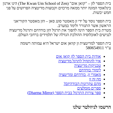
בית הספר לזן – "קואן אום" (The Kwan Um School of Zen) הינו ארגון
בינלאומי המונה יותר ממאה מרכזים וקבוצות מדיטציה הפרושים על פני
חמש יבשות.
בית הספר נוסד על ידי זן מאסטר סונג סאן – הזן מאסטר הקוריאני
הראשון אשר התגורר ולימד במערב.
מטרת בית הספר הינה להפוך את תרגול הזן בודהיזם ותרגול מדיטציה
לנגישים לאוכלוסיה ההולכת הגדלה של תלמידים ברחבי העולם.
בית הספר למדיטצית זן קוואן אום ישראל היא עמותה רשומה
ע"ר 580654911
אודות בית הספר לזן קואן אום
איך להתחיל לתרגל מדיטציה
טכניקות מדיטציה
לימודי בודהיזם
מאמרי זן, בודהיזם ומדיטציה
מה זה זן
מהם עקרונות הבודהיזם?
ספרים מומלצים
ספר צורות התרגול בבית הספר (Dharma Mirror)
הרשמו לניוזלטר שלנו