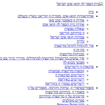
בית
אודות
אודות קואן-אום, מסורת זן קוריאני בארץ ובעולם
אודות זן מאסטר סונג סאן
אודות בית הספר לזן קואן אום
שאלות נפוצות
זן בודהיזם קוריאני
עמותת קואן אום ישראל
גלריה
איך להתחיל לתרגל מדיטציה
מה זה זן
טכניקות מדיטציה
איך עושים מדיטציה? מדיטציה למתחילים, מדריך ברור עם כ
מפגשי מבוא לזן
סדנאות זן וריטריטים
קבוצות מדיטציה שבועיות
ריטריטים וסדנאות זן
ריטריטים באירופה
ריטריטים במנזרי זן בקוריאה
מאמרים
סיפורי זן, שיחות דהרמה, מאמרים על זן
מאמרי זן, בודהיזם ומדיטציה
סרטונים על זן מדיטציה ובודהיזם
ספרים מומלצים
מגזין Primary Point