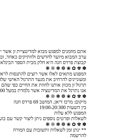
אתם מוזמנים למפגש מבוא למדיטציית זן אשר ית
ערב המבוא מיועד לחדשים ולוותיקים כאחד, ובמ
קבוצת פרדס חנה היא חלק מבית הספר הבינלאומ
✽ ✾ ✿ ❀ ❁ ❃ ❊ ❋
המפגש מתאים לאלו אשר רוצים להתנסות לראשונה 
ומעוניינים להרחיב את מנעד התרגול האישי שלה
תרגול זן מכוון אותנו לחוות את החיים כפי שהם
אנו נתרגל את המדיטציה אשר נלמדת במעל 100 מרכזי קואן אום בעולם עפ"י המסורת של הזן הקוריאני.
✽ ✾ ✿ ❀ ❁ ❃ ❊ ❋
מיקום: מרכז דיאן, המושב 69 פרדס חנה
בין השעות 19:00-20:300
המפגש ללא עלות
לשאלות ופרטים נוספים ניתן ליצור קשר עם בועז 4-6522812
✽ ✾ ✿ ❀ ❁ ❃ ❊ ❋
** ינתן זמן לשאלות ותשובות עם המורה
להרשמה