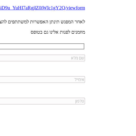
usiD9u_YuHI7aRgjlZ0iWIc1gY2Q/viewform
לאחר המפגש תינתן האפשרות למשתתפים להצטר
מוזמנים לפנות אלינו גם בטופס