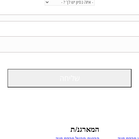
המארגנ/ת
ן פרדס חנה
קבוצת תרגול פרדס חנה