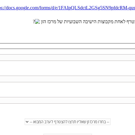
tps://docs.google.com/forms/d/e/1FAIpQLSdctL2GSg5SN9pfdcRM-q
ף לאחת מקבוצות הישיבה השבועיות של מרכז הזן