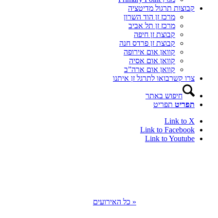
קבוצות תרגול מדיטציה
מרכז זן הוד השרון
מרכז זן תל אביב
קבוצת זן חיפה
קבוצת זן פרדס חנה
קוואן אום אירופה
קוואן אום אסיה
קוואן אום ארה”ב
צרו קשר
בואו לתרגל זן איתנו
חיפוש באתר
תפריט
תפריט
Link to X
Link to Facebook
Link to Youtube
« כל האירועים