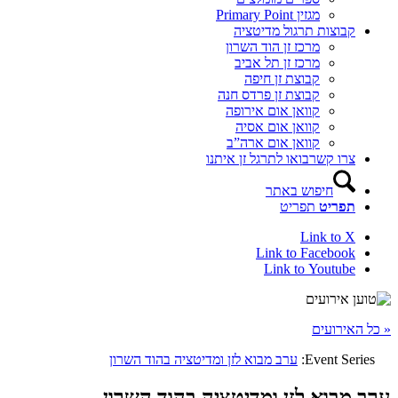
מגזין Primary Point
קבוצות תרגול מדיטציה
מרכז זן הוד השרון
מרכז זן תל אביב
קבוצת זן חיפה
קבוצת זן פרדס חנה
קוואן אום אירופה
קוואן אום אסיה
קוואן אום ארה”ב
צרו קשר
בואו לתרגל זן איתנו
חיפוש באתר
תפריט
תפריט
Link to X
Link to Facebook
Link to Youtube
« כל האירועים
Event Series:
ערב מבוא לזן ומדיטציה בהוד השרון
ערב מבוא לזן ומדיטציה בהוד השרון