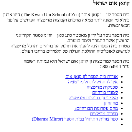
קוואן אום ישראל
בית הספר לזן – "קואן אום" (The Kwan Um School of Zen) הינו ארגון
בינלאומי המונה יותר ממאה מרכזים וקבוצות מדיטציה הפרושים על פני
חמש יבשות.
בית הספר נוסד על ידי זן מאסטר סונג סאן – הזן מאסטר הקוריאני
הראשון אשר התגורר ולימד במערב.
מטרת בית הספר הינה להפוך את תרגול הזן בודהיזם ותרגול מדיטציה
לנגישים לאוכלוסיה ההולכת הגדלה של תלמידים ברחבי העולם.
בית הספר למדיטצית זן קוואן אום ישראל היא עמותה רשומה
ע"ר 580654911
אודות בית הספר לזן קואן אום
איך להתחיל לתרגל מדיטציה
טכניקות מדיטציה
לימודי בודהיזם
מאמרי זן, בודהיזם ומדיטציה
מה זה זן
מהם עקרונות הבודהיזם?
ספרים מומלצים
ספר צורות התרגול בבית הספר (Dharma Mirror)