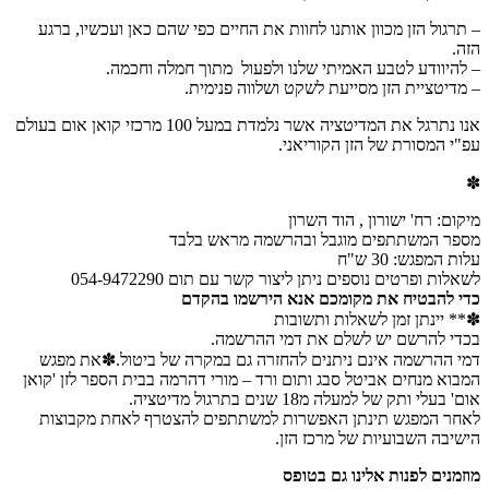
– תרגול הזן מכוון אותנו לחוות את החיים כפי שהם כאן ועכשיו, ברגע
הזה.
– להיוודע לטבע האמיתי שלנו ולפעול מתוך חמלה וחכמה.
– מדיטציית הזן מסייעת לשקט ושלווה פנימית.
אנו נתרגל את המדיטציה אשר נלמדת במעל 100 מרכזי קואן אום בעולם
עפ"י המסורת של הזן הקוריאני.
✽
מיקום: רח' ישורון , הוד השרון
מספר המשתתפים מוגבל ובהרשמה מראש בלבד
עלות המפגש: 30 ש"ח
לשאלות ופרטים נוספים ניתן ליצור קשר עם תום 054-9472290
כדי להבטיח את מקומכם אנא הירשמו בהקדם
✽** יינתן זמן לשאלות ותשובות
בכדי להרשם יש לשלם את דמי ההרשמה.
דמי ההרשמה אינם ניתנים להחזרה גם במקרה של ביטול.✽את מפגש
המבוא מנחים אביטל סבג ותום ורד – מורי דהרמה בבית הספר לזן 'קואן
אום' בעלי ותק של למעלה מ18 שנים בתרגול מדיטציה.
לאחר המפגש תינתן האפשרות למשתתפים להצטרף לאחת מקבוצות
הישיבה השבועיות של מרכז הזן.
מוזמנים לפנות אלינו גם בטופס