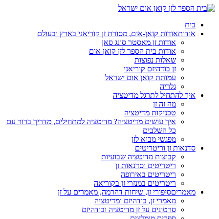
בית
אודות
אודות קואן-אום, מסורת זן קוריאני בארץ ובעולם
אודות זן מאסטר סונג סאן
אודות בית הספר לזן קואן אום
שאלות נפוצות
זן בודהיזם קוריאני
עמותת קואן אום ישראל
גלריה
איך להתחיל לתרגל מדיטציה
מה זה זן
טכניקות מדיטציה
איך עושים מדיטציה? מדיטציה למתחילים, מדריך ברור עם
כל השלבים
מפגשי מבוא לזן
סדנאות זן וריטריטים
קבוצות מדיטציה שבועיות
ריטריטים וסדנאות זן
ריטריטים באירופה
ריטריטים במנזרי זן בקוריאה
מאמרים
סיפורי זן, שיחות דהרמה, מאמרים על זן
מאמרי זן, בודהיזם ומדיטציה
סרטונים על זן מדיטציה ובודהיזם
ספרים מומלצים