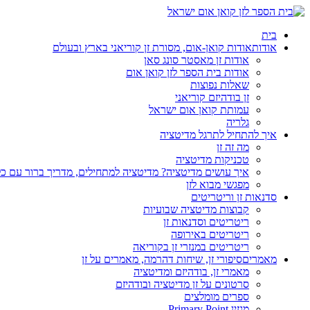
בית
אודות
אודות קואן-אום, מסורת זן קוריאני בארץ ובעולם
אודות זן מאסטר סונג סאן
אודות בית הספר לזן קואן אום
שאלות נפוצות
זן בודהיזם קוריאני
עמותת קואן אום ישראל
גלריה
איך להתחיל לתרגל מדיטציה
מה זה זן
טכניקות מדיטציה
איך עושים מדיטציה? מדיטציה למתחילים, מדריך ברור עם כ
מפגשי מבוא לזן
סדנאות זן וריטריטים
קבוצות מדיטציה שבועיות
ריטריטים וסדנאות זן
ריטריטים באירופה
ריטריטים במנזרי זן בקוריאה
מאמרים
סיפורי זן, שיחות דהרמה, מאמרים על זן
מאמרי זן, בודהיזם ומדיטציה
סרטונים על זן מדיטציה ובודהיזם
ספרים מומלצים
מגזין Primary Point