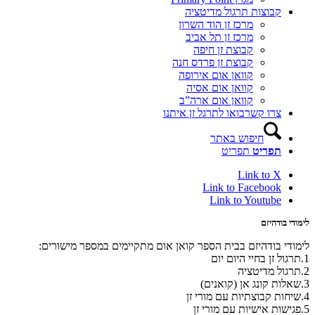
קבוצות תרגול מדיטציה
מרכז זן הוד השרון
מרכז זן תל אביב
קבוצת זן חיפה
קבוצת זן פרדס חנה
קוואן אום אירופה
קוואן אום אסיה
קוואן אום ארה”ב
צרו קשר
בואו לתרגל זן איתנו
חיפוש באתר
תפריט
תפריט
Link to X
Link to Facebook
Link to Youtube
לימודי בודהיזם
לימודי בודהיזם בבית הספר קואן אום מתקיימים במספר מישורים:
1.תרגול זן בחיי היום יום
2.תרגול מדיטציה
3.שאלות קונג אן (קואנים)
4.שיחות קבוצתיות עם מורי זן
5.פגישות אישיות עם מורי זן