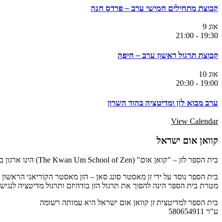
קבוצת מתחילים חמישי ערב – פרדס חנה
אוג
9
21:00
-
19:30
קבוצת תרגול ראשון ערב – חיפה
אוג
10
20:30
-
19:00
ערב מבוא לזן ומדיטציה בהוד השרון
View Calendar
קוואן אום ישראל
בית הספר לזן – "קואן אום" (The Kwan Um School of Zen) הינו ארגון בינלאומי המונה יותר ממאה מרכזים וקבוצות מדיטציה הפרושים על פני חמש יבשות.
בית הספר נוסד על ידי זן מאסטר סונג סאן – הזן מאסטר הקוריאני הראשון
מטרת בית הספר הינה להפוך את תרגול הזן בודהיזם ותרגול מדיטציה לנגי
בית הספר למדיטצית זן קוואן אום ישראל היא עמותה רשומה
ע"ר 580654911