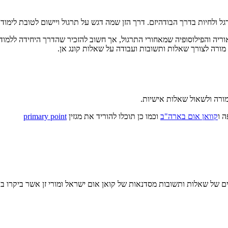
ל ולחיות בדרך הבודהיזם. דרך הזן שמה דגש על תרגול ויישום לטובת לימוד 
ה והפילוסופיה שמאחורי התרגול, אך חשוב להזכיר שהדרך היחידה ללמוד על 
 מורה לצורך שאלות ותשובות ועבודה על שאלות קונג אן.
מורה ולשאול שאלות אישיות.
ה
ו
קוואן אום בארה"ב
וכמו כן תוכלו להוריד את מגזין
primary point
ם של שאלות ותשובות מסדנאות של קואן אום ישראל ומורי זן אשר ביקרו ב