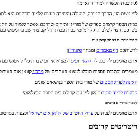
6.תוכנית הכשרה למורי דהארמה
לפי גישת הזן, הדרך הטובה, היעילה והיחידה בעצם ללמוד בודהיזם היא לתרג
בבית הספר קיימים ספרים של מורי זן ותיקים שדרכם אפשר ללמוד על התאורי
בשרכם, רצוי לשלב תרגול יומיומי בבית עם תרגול קבוצתי שבועי ומפגש עם
לימוד בודהיזם באתר קוואן אום
לרשותכם
דף מאמרים
ומבחר
סיפורי זן
אתם מוזמנים להיכנס ל
דף האירועים
ולמצוא אירוע שבו תוכלו להיפגש עם 
מאמרים וכתבות נוספות תוכלו למצוא באתרים של
מרכזי
קוואן אום באירופ
האזנה לפודקאסטים
של מורי בית הספר בנושאים שונים.
קבוצות לימוד סוטרות
און ליין עם קהילת בית הספר הבינלאומי
ללמוד בודהיזם ביוטיוב
אתם מוזמנים לפנות על
ערוץ היוטיוב של קוואן אום ישראל
ולצפות בסרטוני
ריטריטים קרובים