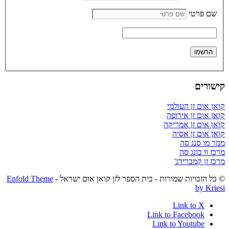
שם פרטי
קישורים
קואן אום זן העולמי
קואן אום זן אירופה
קואן אום זן אמריקה
קואן אום זן אסיה
מנזר מו סנג סה
מרכז וו בונג סה
מרכז זן קמברידג'
© כל הזכויות שמורות - בית הספר לזן קואן אום ישראל -
Enfold Theme
by Kriesi
Link to X
Link to Facebook
Link to Youtube