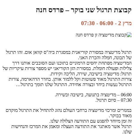
קבוצת תרגול שני בוקר – פרדס חנה
מרץ 2 - 06:00
-
07:30
תרגול מדיטציה במסורת קוריאנית במסגרת ביה"ס קוואן אום. זהו תרגול
של תבונה, חמלה והכרת האני.
המדיטציה מפתחת יחסים הרמוניים בתוכנו ועם הסובבים אותנו דרך
צלילות ופעולה חומלת. במסורת הזן הקוריאני יש מספר צורות עיקריות של
תרגול: מדיטציה בישיבה, שירה, הליכה וקידות.
צורות התרגול מאוד פשוטות וקל ללמוד אותן. בחדר הדהארמה, צורות
התרגול נעשות ביחד ובצורה אחידה. התרגול שלנו תומך בתרגול…
06:00 – מדיטציה בתנועה, בישיבה ובשירה.
07:30 – סיום תרגול.
במנזרים ומרכזי מדיטציה ברחבי העולם נהוג להתחיל את התרגול מוקדם
מאוד בבוקר.
זה זמן מיוחד להפגש עם התודעה הצלולה שלנו.
תרגול אשר מאתגר את התודעה העצלה ומאמן את המרכז והנחישות
שלנו.