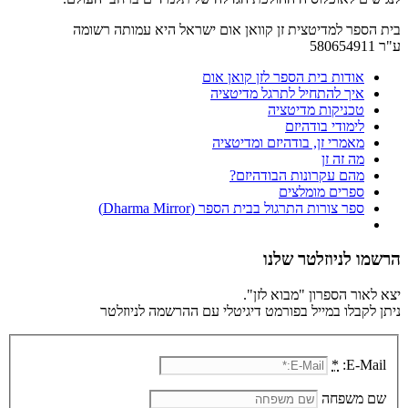
בית הספר למדיטצית זן קוואן אום ישראל היא עמותה רשומה
ע"ר 580654911
אודות בית הספר לזן קואן אום
איך להתחיל לתרגל מדיטציה
טכניקות מדיטציה
לימודי בודהיזם
מאמרי זן, בודהיזם ומדיטציה
מה זה זן
מהם עקרונות הבודהיזם?
ספרים מומלצים
ספר צורות התרגול בבית הספר (Dharma Mirror)
הרשמו לניוזלטר שלנו
יצא לאור הספרון "מבוא לזן".
ניתן לקבלו במייל בפורמט דיגיטלי עם ההרשמה לניוזלטר
*
E-Mail:
שם משפחה