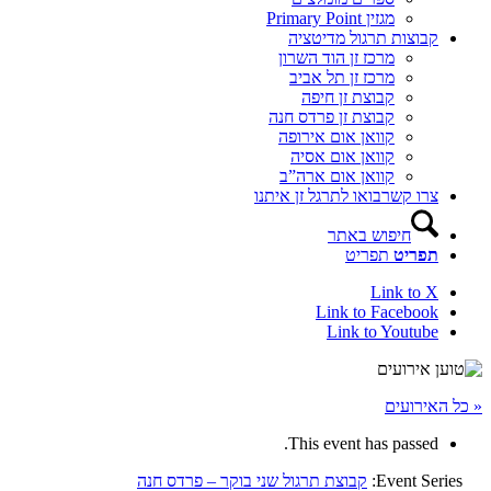
מגזין Primary Point
קבוצות תרגול מדיטציה
מרכז זן הוד השרון
מרכז זן תל אביב
קבוצת זן חיפה
קבוצת זן פרדס חנה
קוואן אום אירופה
קוואן אום אסיה
קוואן אום ארה”ב
צרו קשר
בואו לתרגל זן איתנו
חיפוש באתר
תפריט
תפריט
Link to X
Link to Facebook
Link to Youtube
« כל האירועים
This event has passed.
Event Series:
קבוצת תרגול שני בוקר – פרדס חנה