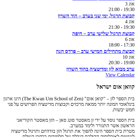
אוג
3
21:00
-
19:30
קבוצת תרגול, ימי שני בערב – הוד השרון
אוג
4
21:30
-
19:30
קבוצת תרגול שלישי ערב – חיפה
אוג
6
18:00
-
17:30
קבוצת מתחילים חמישי ערב – פרדס חנה
אוג
10
20:30
-
19:00
ערב מבוא לזן ומדיטציה בהוד השרון
View Calendar
קוואן אום ישראל
בית הספר לזן – "קואן אום" (The Kwan Um School of Zen) הינו ארגון
בינלאומי המונה יותר ממאה מרכזים וקבוצות מדיטציה הפרושים על פני
חמש יבשות.
בית הספר נוסד על ידי זן מאסטר סונג סאן – הזן מאסטר הקוריאני
הראשון אשר התגורר ולימד במערב.
מטרת בית הספר הינה להפוך את תרגול הזן בודהיזם ותרגול מדיטציה
לנגישים לאוכלוסיה ההולכת הגדלה של תלמידים ברחבי העולם.