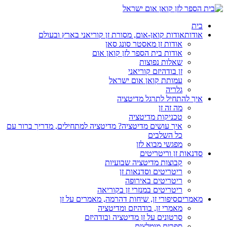
בית
אודות
אודות קואן-אום, מסורת זן קוריאני בארץ ובעולם
אודות זן מאסטר סונג סאן
אודות בית הספר לזן קואן אום
שאלות נפוצות
זן בודהיזם קוריאני
עמותת קואן אום ישראל
גלריה
איך להתחיל לתרגל מדיטציה
מה זה זן
טכניקות מדיטציה
איך עושים מדיטציה? מדיטציה למתחילים, מדריך ברור עם
כל השלבים
מפגשי מבוא לזן
סדנאות זן וריטריטים
קבוצות מדיטציה שבועיות
ריטריטים וסדנאות זן
ריטריטים באירופה
ריטריטים במנזרי זן בקוריאה
מאמרים
סיפורי זן, שיחות דהרמה, מאמרים על זן
מאמרי זן, בודהיזם ומדיטציה
סרטונים על זן מדיטציה ובודהיזם
ספרים מומלצים