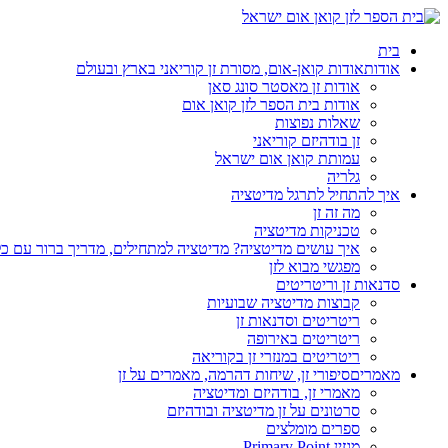
בית
אודות
אודות קואן-אום, מסורת זן קוריאני בארץ ובעולם
אודות זן מאסטר סונג סאן
אודות בית הספר לזן קואן אום
שאלות נפוצות
זן בודהיזם קוריאני
עמותת קואן אום ישראל
גלריה
איך להתחיל לתרגל מדיטציה
מה זה זן
טכניקות מדיטציה
איך עושים מדיטציה? מדיטציה למתחילים, מדריך ברור עם כ
מפגשי מבוא לזן
סדנאות זן וריטריטים
קבוצות מדיטציה שבועיות
ריטריטים וסדנאות זן
ריטריטים באירופה
ריטריטים במנזרי זן בקוריאה
מאמרים
סיפורי זן, שיחות דהרמה, מאמרים על זן
מאמרי זן, בודהיזם ומדיטציה
סרטונים על זן מדיטציה ובודהיזם
ספרים מומלצים
מגזין Primary Point