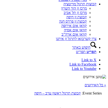
קבוצות תרגול מדיטציה
מרכז זן הוד השרון
מרכז זן תל אביב
קבוצת זן חיפה
קבוצת זן פרדס חנה
קוואן אום אירופה
קוואן אום אסיה
קוואן אום ארה”ב
צרו קשר
בואו לתרגל זן איתנו
חיפוש באתר
תפריט
תפריט
Link to X
Link to Facebook
Link to Youtube
« כל האירועים
Event Series:
קבוצת תרגול ראשון ערב – חיפה