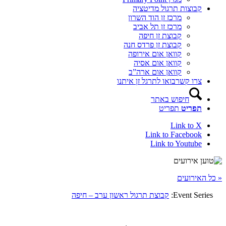
קבוצות תרגול מדיטציה
מרכז זן הוד השרון
מרכז זן תל אביב
קבוצת זן חיפה
קבוצת זן פרדס חנה
קוואן אום אירופה
קוואן אום אסיה
קוואן אום ארה”ב
צרו קשר
בואו לתרגל זן איתנו
חיפוש באתר
תפריט
תפריט
Link to X
Link to Facebook
Link to Youtube
« כל האירועים
Event Series:
קבוצת תרגול ראשון ערב – חיפה