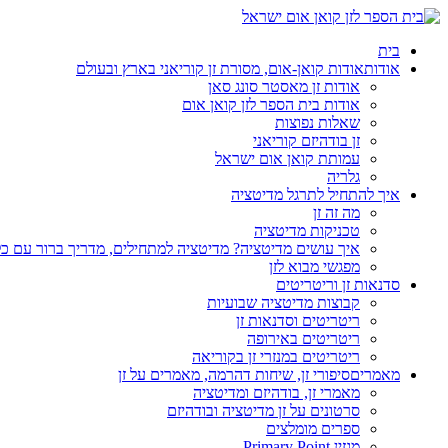
בית
אודות
אודות קואן-אום, מסורת זן קוריאני בארץ ובעולם
אודות זן מאסטר סונג סאן
אודות בית הספר לזן קואן אום
שאלות נפוצות
זן בודהיזם קוריאני
עמותת קואן אום ישראל
גלריה
איך להתחיל לתרגל מדיטציה
מה זה זן
טכניקות מדיטציה
איך עושים מדיטציה? מדיטציה למתחילים, מדריך ברור עם כ
מפגשי מבוא לזן
סדנאות זן וריטריטים
קבוצות מדיטציה שבועיות
ריטריטים וסדנאות זן
ריטריטים באירופה
ריטריטים במנזרי זן בקוריאה
מאמרים
סיפורי זן, שיחות דהרמה, מאמרים על זן
מאמרי זן, בודהיזם ומדיטציה
סרטונים על זן מדיטציה ובודהיזם
ספרים מומלצים
מגזין Primary Point