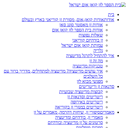
בית
אודות
אודות קואן-אום, מסורת זן קוריאני בארץ ובעולם
אודות זן מאסטר סונג סאן
אודות בית הספר לזן קואן אום
שאלות נפוצות
זן בודהיזם קוריאני
עמותת קואן אום ישראל
גלריה
איך להתחיל לתרגל מדיטציה
מה זה זן
טכניקות מדיטציה
איך עושים מדיטציה? מדיטציה למתחילים, מדריך ברור עם
כל השלבים
מפגשי מבוא לזן
סדנאות זן וריטריטים
קבוצות מדיטציה שבועיות
ריטריטים וסדנאות זן
ריטריטים באירופה
ריטריטים במנזרי זן בקוריאה
מאמרים
סיפורי זן, שיחות דהרמה, מאמרים על זן
מאמרי זן, בודהיזם ומדיטציה
סרטונים על זן מדיטציה ובודהיזם
ספרים מומלצים