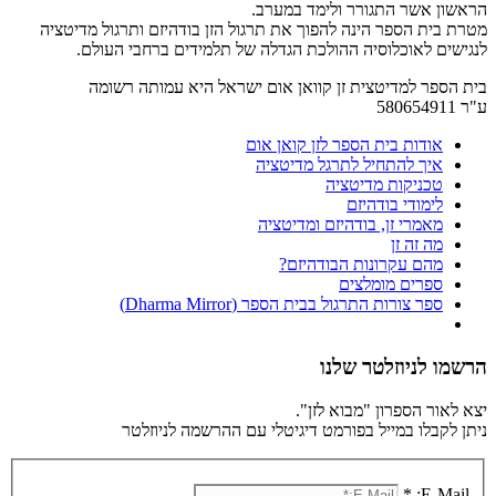
הראשון אשר התגורר ולימד במערב.
מטרת בית הספר הינה להפוך את תרגול הזן בודהיזם ותרגול מדיטציה
לנגישים לאוכלוסיה ההולכת הגדלה של תלמידים ברחבי העולם.
בית הספר למדיטצית זן קוואן אום ישראל היא עמותה רשומה
ע"ר 580654911
אודות בית הספר לזן קואן אום
איך להתחיל לתרגל מדיטציה
טכניקות מדיטציה
לימודי בודהיזם
מאמרי זן, בודהיזם ומדיטציה
מה זה זן
מהם עקרונות הבודהיזם?
ספרים מומלצים
ספר צורות התרגול בבית הספר (Dharma Mirror)
הרשמו לניוזלטר שלנו
יצא לאור הספרון "מבוא לזן".
ניתן לקבלו במייל בפורמט דיגיטלי עם ההרשמה לניוזלטר
*
E-Mail: