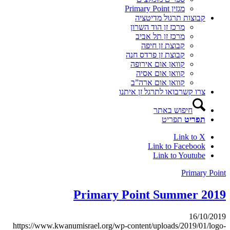
מגזין Primary Point
קבוצות תרגול מדיטציה
מרכז זן הוד השרון
מרכז זן תל אביב
קבוצת זן חיפה
קבוצת זן פרדס חנה
קוואן אום אירופה
קוואן אום אסיה
קוואן אום ארה”ב
צרו קשר
בואו לתרגל זן איתנו
חיפוש באתר
תפריט
תפריט
Link to X
Link to Facebook
Link to Youtube
Primary Point
Primary Point Summer 2019
16/10/2019
https://www.kwanumisrael.org/wp-content/uploads/2019/01/logo-