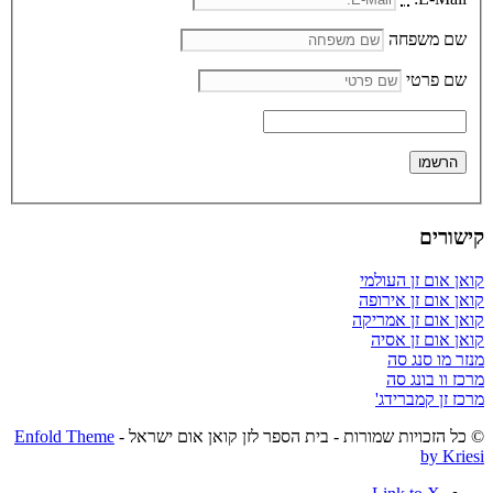
שם משפחה
שם פרטי
קישורים
קואן אום זן העולמי
קואן אום זן אירופה
קואן אום זן אמריקה
קואן אום זן אסיה
מנזר מו סנג סה
מרכז וו בונג סה
מרכז זן קמברידג'
© כל הזכויות שמורות - בית הספר לזן קואן אום ישראל -
Enfold Theme
by Kriesi